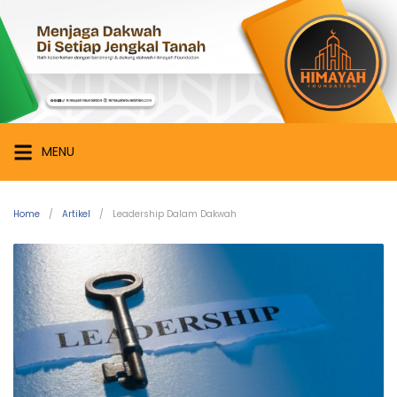
Skip
Himayah
to
Foundation
content
Menjaga
Dakwah
di
Setiap
MENU
Jengkal
Tanah
Home
Artikel
Leadership Dalam Dakwah