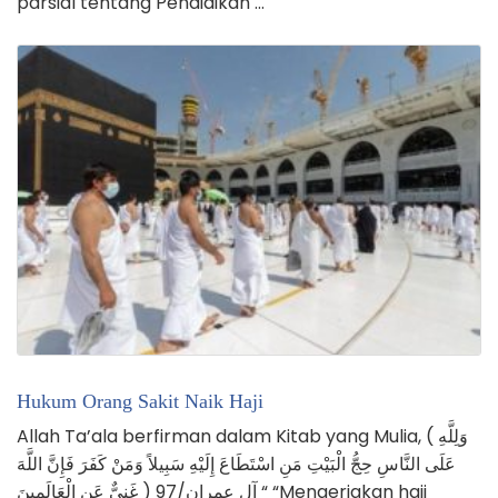
parsial tentang Pendidikan …
Hukum Orang Sakit Naik Haji
Allah Ta’ala berfirman dalam Kitab yang Mulia, ( وَلِلَّهِ
عَلَى النَّاسِ حِجُّ الْبَيْتِ مَنِ اسْتَطَاعَ إِلَيْهِ سَبِيلاً وَمَنْ كَفَرَ فَإِنَّ اللَّهَ
غَنِيٌّ عَنِ الْعَالَمِينَ ) آل عمران/97 “ “Mengerjakan haji