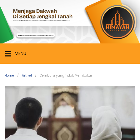
Skip
Himayah
to
Foundation
content
Menjaga
Dakwah
di
Setiap
MENU
Jengkal
Tanah
Home
Artikel
Cemburu yang Tidak Membakar