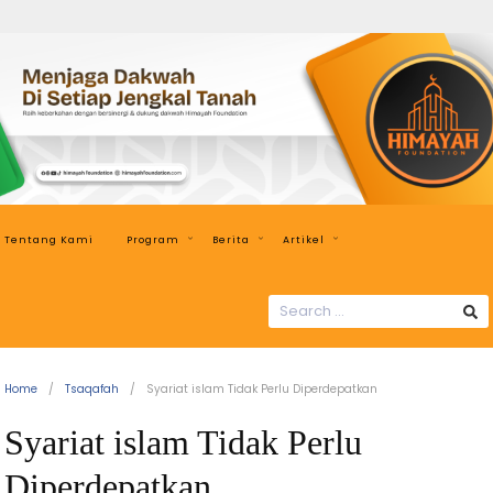
Himayah
Foundation
Menjaga
Dakwah
di
Setiap
Jengkal
Tentang Kami
Program
Berita
Artikel
Tanah
SEARCH
FOR:
Home
Tsaqafah
Syariat islam Tidak Perlu Diperdepatkan
Syariat islam Tidak Perlu
Diperdepatkan