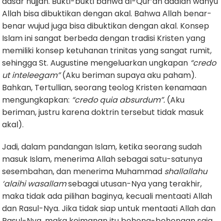
dasar hujjah. Bukti-bukti bahwa al-Qur’an adalah wahyu
Allah bisa dibuktikan dengan akal. Bahwa Allah benar-
benar wujud juga bisa dibuktikan dengan akal. Konsep
Islam ini sangat berbeda dengan tradisi Kristen yang
memiliki konsep ketuhanan trinitas yang sangat rumit,
sehingga St. Augustine mengeluarkan ungkapan
“credo
ut inteleegam”
(Aku beriman supaya aku paham).
Bahkan, Tertullian, seorang teolog Kristen kenamaan
mengungkapkan:
“credo quia absurdum”.
(Aku
beriman, justru karena doktrin tersebut tidak masuk
akal).
Jadi, dalam pandangan Islam, ketika seorang sudah
masuk Islam, menerima Allah sebagai satu-satunya
sesembahan, dan menerima Muhammad
shallallahu
‘alaihi wasallam
sebagai utusan-Nya yang terakhir,
maka tidak ada pilihan baginya, kecuali mentaati Allah
dan Rasul-Nya. Jika tidak siap untuk mentaati Allah dan
Rasul-Nya, maka keimanan itu bohong-bohongan saja.