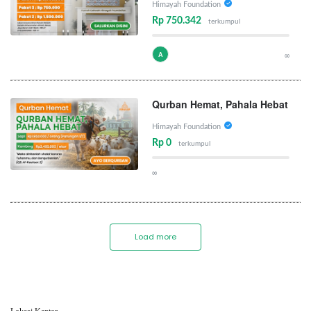
Himayah Foundation
Rp 750.342
terkumpul
A
∞
Qurban Hemat, Pahala Hebat
Himayah Foundation
Rp 0
terkumpul
∞
Load more