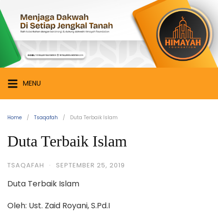
Skip
Himayah
to
Foundation
content
Menjaga
Dakwah
di
Setiap
MENU
Jengkal
Tanah
Home
Tsaqafah
Duta Terbaik Islam
Duta Terbaik Islam
TSAQAFAH
·
SEPTEMBER 25, 2019
Duta Terbaik Islam
Oleh: Ust. Zaid Royani, S.Pd.I