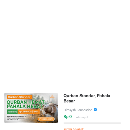
Qurban Standar, Pahala
Besar
Himayah Foundation
Rp 0
terkumpul
sudah berakhir