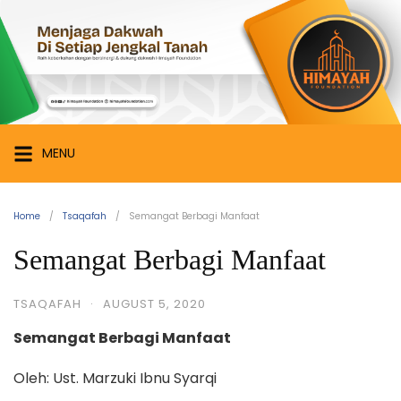
Skip
Himayah
to
Foundation
content
Menjaga
Dakwah
di
Setiap
MENU
Jengkal
Tanah
Home
Tsaqafah
Semangat Berbagi Manfaat
Semangat Berbagi Manfaat
TSAQAFAH
·
AUGUST 5, 2020
Semangat Berbagi Manfaat
Oleh: Ust. Marzuki Ibnu Syarqi