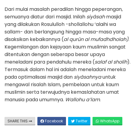
Dari mulai masalah peradilan hingga peperangan,
semuanya diatur dari masjid. Inilah
siyâsah
masjid
yang dilakukan Rosululloh -shollallohu ‘alaihi wa
sallam- dan berlangsung hingga masa-masa yang
disaksikan kebaikannya (
al qurûn al mufadhdholah)
.
Kegemilangan dan kejayaan kaum muslimin sangat
ditentukan dengan seberapa besar upaya
meneladani para pendahulu mereka (
salaf al sholih
).
Termasuk dalam hal ini adalah meneladani mereka
pada optimalisasi masjid dan
siyâsahnya
untuk
mengawal risalah Islam, pembelaan untuk kaum
muslimin serta terwujudnya kemaslahatan umat
manusia pada umumnya.
Wallohu a’lam
.
SHARE THIS
Facebook
Twitter
WhatsApp