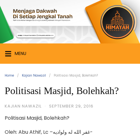
Skip
Himayah
to
Foundation
content
Menjaga
Dakwah
di
Setiap
MENU
Jengkal
Tanah
Home
Kajian Nawazil
Politisasi Masjid, Bolehkah?
Politisasi Masjid, Bolehkah?
KAJIAN NAWAZIL
·
SEPTEMBER 29, 2016
Politisasi Masjid, Bolehkah?
Oleh: Abu Athif, Lc –غفر الله له ولواديه-