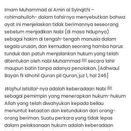
Imam Muhammad al Amin al Syinqithi –
rohimahulloh- dalam tafsirnya menyebutkan bahwa
ayat ini menjelaskan tidak berimannya seseorang
sebelum menjadikan Nabi (di masa hidupnya)
sebagai hakim di tengah-tengah manusia dalam
segala urusan, dan kemudian seorang hamba harus
tunduk dan patuh menjalankan hukum yang telah
ditentukan oleh nabi Muhammad ﷺ secara lahir
maupun batin tanpa adanya penolakan. [Adhwaul
Bayan fii Idhohil Quran pil Quran, juz 1, hal 246]
Wajhul Istidlal
-nya adalah keberadaan Nabi ﷺ
sebagai pemimpin yang menerapkan hukum-hukum
Allah yang telah diwahyukan kepada beliau
menuntut ketaatan dan ketundukan dari orang-
orang beriman. Suatu perkara yang tidak lepas
dalam pelaksanaan hukum adalah keberadaan