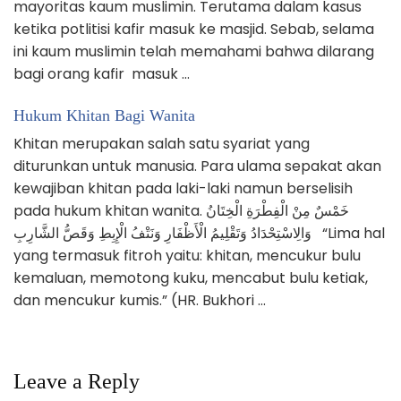
mayoritas kaum muslimin. Terutama dalam kasus
ketika potlitisi kafir masuk ke masjid. Sebab, selama
ini kaum muslimin telah memahami bahwa dilarang
bagi orang kafir masuk …
Hukum Khitan Bagi Wanita
Khitan merupakan salah satu syariat yang
diturunkan untuk manusia. Para ulama sepakat akan
kewajiban khitan pada laki-laki namun berselisih
pada hukum khitan wanita. خَمْسٌ مِنْ الْفِطْرَةِ الْخِتَانُ
وَالِاسْتِحْدَادُ وَتَقْلِيمُ الْأَظْفَارِ وَنَتْفُ الْإِبِطِ وَقَصُّ الشَّارِبِ “Lima hal
yang termasuk fitroh yaitu: khitan, mencukur bulu
kemaluan, memotong kuku, mencabut bulu ketiak,
dan mencukur kumis.” (HR. Bukhori …
Leave a Reply