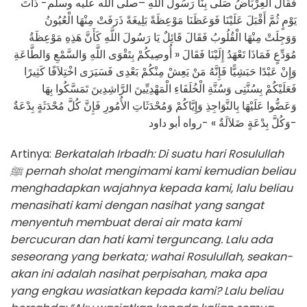
فَقَالَ الْعِرْبَاضُ صَلَّى بِنَا رَسُولُ اللَّهِ –صلى الله عليه وسلم- ذَاتَ
يَوْمٍ ثُمَّ أَقْبَلَ عَلَيْنَا فَوَعَظَنَا مَوْعِظَةً بَلِيغَةً ذَرَفَتْ مِنْهَا الْعُيُونُ
وَوَجِلَتْ مِنْهَا الْقُلُوبُ فَقَالَ قَائِلٌ يَا رَسُولَ اللَّهِ كَأَنَّ هَذِهِ مَوْعِظَةُ
مُوَدِّعٍ فَمَاذَا تَعْهَدُ إِلَيْنَا فَقَالَ « أُوصِيكُمْ بِتَقْوَى اللَّهِ وَالسَّمْعِ وَالطَّاعَةِ
وَإِنْ عَبْدًا حَبَشِيًّا فَإِنَّهُ مَنْ يَعِشْ مِنْكُمْ بَعْدِى فَسَيَرَى اخْتِلاَفًا كَثِيرًا
فَعَلَيْكُمْ بِسُنَّتِى وَسُنَّةِ الْخُلَفَاءِ الْمَهْدِيِّينَ الرَّاشِدِينَ تَمَسَّكُوا بِهَا
وَعَضُّوا عَلَيْهَا بِالنَّوَاجِذِ وَإِيَّاكُمْ وَمُحْدَثَاتِ الأُمُورِ فَإِنَّ كُلَّ مُحْدَثَةٍ بِدْعَةٌ
وَكُلَّ بِدْعَةٍ ضَلاَلَةٌ » -رواه أبو داود-
Artinya:
Berkatalah Irbadh: Di suatu hari Rosulullah
ﷺ
pernah sholat mengimami kami kemudian beliau
menghadapkan wajahnya kepada kami, lalu beliau
menasihati kami dengan nasihat yang sangat
menyentuh membuat derai air mata kami
bercucuran dan hati kami terguncang. Lalu ada
seseorang yang berkata; wahai Rosulullah, seakan-
akan ini adalah nasihat perpisahan, maka apa
yang engkau wasiatkan kepada kami? Lalu beliau