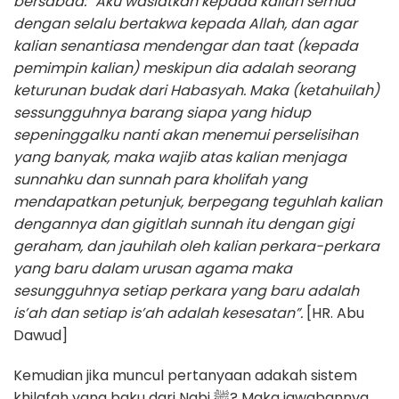
bersabda: “Aku wasiatkan kepada kalian semua
dengan selalu bertakwa kepada Allah, dan agar
kalian senantiasa mendengar dan taat (kepada
pemimpin kalian) meskipun dia adalah seorang
keturunan budak dari Habasyah. Maka (ketahuilah)
sessungguhnya barang siapa yang hidup
sepeninggalku nanti akan menemui perselisihan
yang banyak, maka wajib atas kalian menjaga
sunnahku dan sunnah para kholifah yang
mendapatkan petunjuk, berpegang teguhlah kalian
dengannya dan gigitlah sunnah itu dengan gigi
geraham, dan jauhilah oleh kalian perkara-perkara
yang baru dalam urusan agama maka
sesungguhnya setiap perkara yang baru adalah
is’ah dan setiap is’ah adalah kesesatan”.
[HR. Abu
Dawud]
Kemudian jika muncul pertanyaan adakah sistem
khilafah yang baku dari Nabi ﷺ? Maka jawabannya