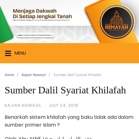
Skip
Himayah
to
Foundation
content
Menjaga
Dakwah
di
Setiap
MENU
Jengkal
Tanah
Home
Kajian Nawazil
Sumber Dalil Syariat Khilafah
Sumber Dalil Syariat Khilafah
KAJIAN NAWAZIL
·
JULY 24, 2018
Benarkah sistem khilafah yang baku tidak ada dalam
sumber primer Islam ?
Oleh: Abu Athif, Lc –غفر الله له ولواديه-