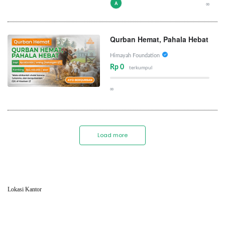
A
∞
Qurban Hemat, Pahala Hebat
Himayah Foundation
Rp 0
terkumpul
∞
Load more
Lokasi Kantor