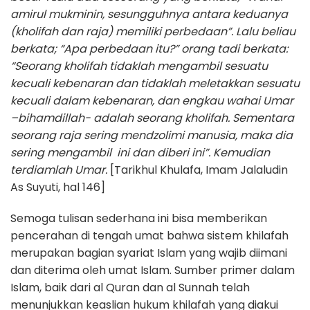
amirul mukminin, sesungguhnya antara keduanya
(kholifah dan raja) memiliki perbedaan”. Lalu beliau
berkata; “Apa perbedaan itu?” orang tadi berkata:
“Seorang kholifah tidaklah mengambil sesuatu
kecuali kebenaran dan tidaklah meletakkan sesuatu
kecuali dalam kebenaran, dan engkau wahai Umar
–bihamdillah- adalah seorang kholifah. Sementara
seorang raja sering mendzolimi manusia, maka dia
sering mengambil ini dan diberi ini”. Kemudian
terdiamlah Umar.
[Tarikhul Khulafa, Imam Jalaludin
As Suyuti, hal 146]
Semoga tulisan sederhana ini bisa memberikan
pencerahan di tengah umat bahwa sistem khilafah
merupakan bagian syariat Islam yang wajib diimani
dan diterima oleh umat Islam. Sumber primer dalam
Islam, baik dari al Quran dan al Sunnah telah
menunjukkan keaslian hukum khilafah yang diakui