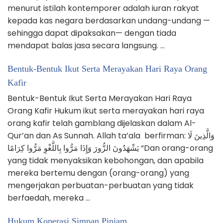
menurut istilah kontemporer adalah iuran rakyat
kepada kas negara berdasarkan undang-undang —
sehingga dapat dipaksakan— dengan tiada
mendapat balas jasa secara langsung. …
Bentuk-Bentuk Ikut Serta Merayakan Hari Raya Orang
Kafir
Bentuk-Bentuk Ikut Serta Merayakan Hari Raya
Orang Kafir Hukum ikut serta merayakan hari raya
orang kafir telah gamblang dijelaskan dalam Al-
Qur’an dan As Sunnah. Allah ta’ala berfirman: وَالَّذِينَ لَا
يَشْهَدُونَ الزُّورَ وَإِذَا مَرُّوا بِاللَّغْوِ مَرُّوا كِرَامًا “Dan orang-orang
yang tidak menyaksikan kebohongan, dan apabila
mereka bertemu dengan (orang-orang) yang
mengerjakan perbuatan-perbuatan yang tidak
berfaedah, mereka …
Hukum Koperasi Simpan Pinjam