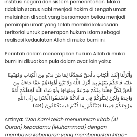
institusi negara dan sistem pemerintahan. Maka
tidaklah status Nabi menjadi hakim di tengah umat
melainkan di saat yang bersamaan beliau menjadi
pemimpin umat yang telah memiliki kekuasaan
teritorial untuk penerapan hukum Islam sebagai
realisasi kedaulatan Allah di muka bumi ini.
Perintah dalam menerapkan hukum Allah di muka
bumi ini dikuatkan pula dalam ayat lain yaitu:
وَأَنْزَلْنَا إِلَيْكَ الْكِتَابَ بِالْحَقِّ مُصَدِّقًا لِمَا بَيْنَ يَدَيْهِ مِنَ الْكِتَابِ وَمُهَيْمِنًا
عَلَيْهِ فَاحْكُمْ بَيْنَهُمْ بِمَا أَنْزَلَ اللَّهُ وَلَا تَتَّبِعْ أَهْوَاءَهُمْ عَمَّا جَاءَكَ مِنَ
الْحَقِّ لِكُلٍّ جَعَلْنَا مِنْكُمْ شِرْعَةً وَمِنْهَاجًا وَلَوْ شَاءَ اللَّهُ لَجَعَلَكُمْ أُمَّةً
وَاحِدَةً وَلَكِنْ لِيَبْلُوَكُمْ فِي مَا آتَاكُمْ فَاسْتَبِقُوا الْخَيْرَاتِ إِلَى اللَّهِ
مَرْجِعُكُمْ جَمِيعًا فَيُنَبِّئُكُمْ بِمَا كُنْتُمْ فِيهِ تَخْتَلِفُونَ (48)
Artinya:
“Dan Kami telah menurunkan Kitab (Al
Quran) kepadamu (Muhammad) dengan
membawa kebenaran yang membenarkan kitab-