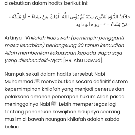
disebutkan dalam hadits berikut ini;
« خِلاَفَةُ النُّبُوَّةِ ثَلاَثُونَ سَنَةً ثُمَّ يُؤْتِى اللَّهُ الْمُلْكَ مَنْ يَشَاءُ – أَوْ مُلْكَهُ
مَنْ يَشَاءُ – » -رواه أبو داود-
Artinya:
“Khilafah Nubuwah (pemimpin pengganti
masa kenabian) berlangsung 30 tahun kemudian
Allah memberikan kekuasaan kepada siapa saja
yang dikehendaki-Nya”.
[HR. Abu Dawud].
Nampak sekali dalam hadits tersebut Nabi
Muhammad ﷺ menyebutkan secara definitif sistem
kepemimpinan khilafah yang menjadi penerus dan
pelaksana amanah penerapan hukum Allah pasca
meninggalnya Nabi ﷺ. Lebih mempertegas lagi
tentang penentuan kewajiban hidupnya seorang
muslim di bawah naungan khilafah adalah sabda
beliau: