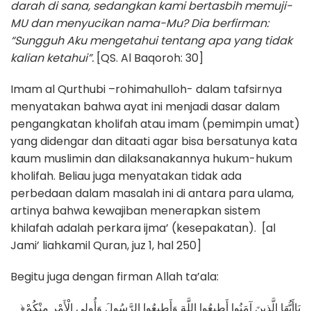
darah di sana, sedangkan kami bertasbih memuji-
MU dan menyucikan nama-Mu? Dia berfirman:
“Sungguh Aku mengetahui tentang apa yang tidak
kalian ketahui”.
[QS. Al Baqoroh: 30]
Imam al Qurthubi –rohimahulloh- dalam tafsirnya
menyatakan bahwa ayat ini menjadi dasar dalam
pengangkatan kholifah atau imam (pemimpin umat)
yang didengar dan ditaati agar bisa bersatunya kata
kaum muslimin dan dilaksanakannya hukum-hukum
kholifah. Beliau juga menyatakan tidak ada
perbedaan dalam masalah ini di antara para ulama,
artinya bahwa kewajiban menerapkan sistem
khilafah adalah perkara ijma’ (kesepakatan). [al
Jami’ liahkamil Quran, juz 1, hal 250]
Begitu juga dengan firman Allah ta’ala:
﴿يَاأَيُّهَا الَّذِينَ آمَنُوا أَطِيعُوا اللَّهَ وَأَطِيعُوا الرَّسُولَ وَأُولِي الْأَمْرِ مِنْكُمْ