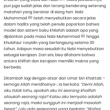
pun juga sudah jelas dan terang benderang seterang
matahari yang bersinar di siang hari. Nabi
Muhammad ﷺ telah menyebutkan secara jelas
dalam hadits yang telah penulis paparkan bahwa
model dan sistem baku khilafah adalah apa yang
dijalankan pada masa Nabi Muhammad ﷺ hingga
khulafaur rosyidin yang berlangsung selama 30
tahun. Adapun masa sesudah itu Nabi menyebutkan
sebagai kerajaan. Dari sini, bisa difahami bahwa
antara khilfah dan kerajaan memiliki makna yang
berbeda.
Ditambah lagi dengan atsar dari Umar bin Khattab –
semoga Allah meridhoinya-, ia berkata:
“Demi Allah,
aku tidak tahu, apakah aku ini seorang kholifah
ataukah seorang raja? Kalau aku ternyata adalah
seorang raja, maka sungguh ini menjadi masalah
besar”. Lalu ada seseorang yang berkata; “Wahai