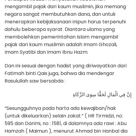
mengambil pajak dari kaum muslimin, jika memang
negara sangat membutuhkan dana, dan untuk
menerapkan kebijaksanaan inipun harus terpenuhi
dahulu beberapa syarat. Diantara ulama yang
membolehkan pemerintahan Islam mengambil
pajak dari kaum muslimin adalah Imam Ghozali,
Imam Syatibi dan Imam Ibnu Hazm.
Dan ini sesuai dengan hadist yang diriwayatkan dari
Fatimah binti Qais juga, bahwa dia mendengar
Rasulullah saw bersabda :
إِنَّ فِي الْمَالِ لَحَقًّا سِوَى الزَّكَاةِ
“Sesungguhnya pada harta ada kewajiban/hak
(untuk dikeluarkan) selain zakat.” ( HR Tirmidzi, no:
595 dan Darimi, no : 1581, di dalamnya ada rawi : Abu
Hamzah ( Maimun ), menurut Ahmad bin Hanbal dia