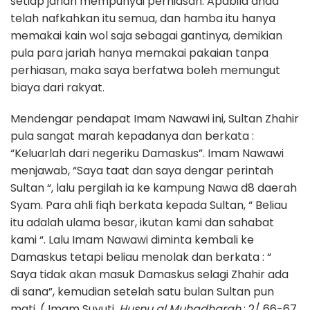
setiap jariah mempunyai perhiasan. Apabila anda
telah nafkahkan itu semua, dan hamba itu hanya
memakai kain wol saja sebagai gantinya, demikian
pula para jariah hanya memakai pakaian tanpa
perhiasan, maka saya berfatwa boleh memungut
biaya dari rakyat.
Mendengar pendapat Imam Nawawi ini, Sultan Zhahir
pula sangat marah kepadanya dan berkata :
“Keluarlah dari negeriku Damaskus”. Imam Nawawi
menjawab, “Saya taat dan saya dengar perintah
Sultan “, lalu pergilah ia ke kampung Nawa d8 daerah
Syam. Para ahli fiqh berkata kepada Sultan, “ Beliau
itu adalah ulama besar, ikutan kami dan sahabat
kami “. Lalu Imam Nawawi diminta kembali ke
Damaskus tetapi beliau menolak dan berkata : “
Saya tidak akan masuk Damaskus selagi Zhahir ada
di sana”, kemudian setelah satu bulan Sultan pun
mati. ( Imam Suyuti,
Husnu al Muhadharah
: 2/ 66-67