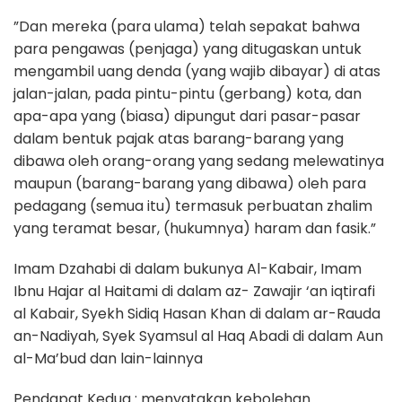
”Dan mereka (para ulama) telah sepakat bahwa
para pengawas (penjaga) yang ditugaskan untuk
mengambil uang denda (yang wajib dibayar) di atas
jalan-jalan, pada pintu-pintu (gerbang) kota, dan
apa-apa yang (biasa) dipungut dari pasar-pasar
dalam bentuk pajak atas barang-barang yang
dibawa oleh orang-orang yang sedang melewatinya
maupun (barang-barang yang dibawa) oleh para
pedagang (semua itu) termasuk perbuatan zhalim
yang teramat besar, (hukumnya) haram dan fasik.”
Imam Dzahabi di dalam bukunya Al-Kabair, Imam
Ibnu Hajar al Haitami di dalam az- Zawajir ‘an iqtirafi
al Kabair, Syekh Sidiq Hasan Khan di dalam ar-Rauda
an-Nadiyah, Syek Syamsul al Haq Abadi di dalam Aun
al-Ma’bud dan lain-lainnya
Pendapat Kedua : menyatakan kebolehan