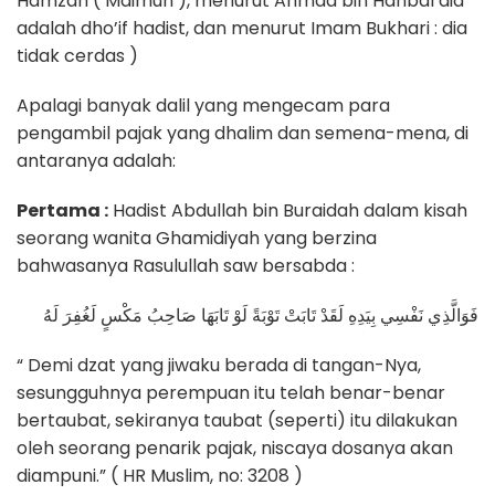
Hamzah ( Maimun ), menurut Ahmad bin Hanbal dia
adalah dho’if hadist, dan menurut Imam Bukhari : dia
tidak cerdas )
Apalagi banyak dalil yang mengecam para
pengambil pajak yang dhalim dan semena-mena, di
antaranya adalah:
Pertama :
Hadist Abdullah bin Buraidah dalam kisah
seorang wanita Ghamidiyah yang berzina
bahwasanya Rasulullah saw bersabda :
فَوَالَّذِي نَفْسِي بِيَدِهِ لَقَدْ تَابَتْ تَوْبَةً لَوْ تَابَهَا صَاحِبُ مَكْسٍ لَغُفِرَ لَهُ
“ Demi dzat yang jiwaku berada di tangan-Nya,
sesungguhnya perempuan itu telah benar-benar
bertaubat, sekiranya taubat (seperti) itu dilakukan
oleh seorang penarik pajak, niscaya dosanya akan
diampuni.” ( HR Muslim, no: 3208 )