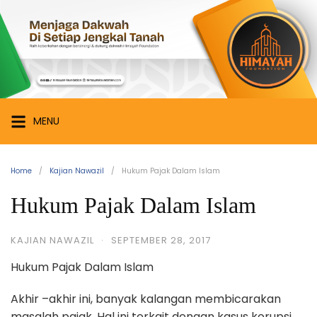
Skip
Himayah
to
Foundation
content
Menjaga
Dakwah
di
Setiap
MENU
Jengkal
Tanah
Home
Kajian Nawazil
Hukum Pajak Dalam Islam
Hukum Pajak Dalam Islam
KAJIAN NAWAZIL
·
SEPTEMBER 28, 2017
Hukum Pajak Dalam Islam
Akhir –akhir ini, banyak kalangan membicarakan
masalah pajak. Hal ini terkait dengan kasus korupsi