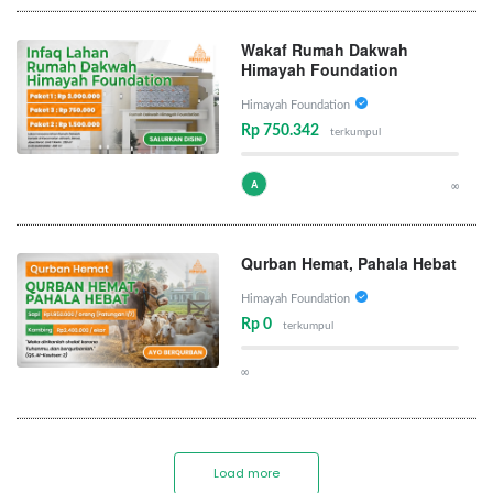
Wakaf Rumah Dakwah
Himayah Foundation
Himayah Foundation
Rp 750.342
terkumpul
A
∞
Qurban Hemat, Pahala Hebat
Himayah Foundation
Rp 0
terkumpul
∞
Load more