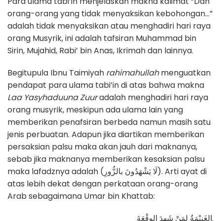
Para ulama tabi’in menjelaskan makna kalimat “Dan
orang-orang yang tidak menyaksikan kebohongan…”
adalah tidak menyaksikan atau menghadiri hari raya
orang Musyrik, ini adalah tafsiran Muhammad bin
Sirin, Mujahid, Rabi’ bin Anas, Ikrimah dan lainnya.
Begitupula Ibnu Taimiyah
rahimahullah
menguatkan
pendapat para ulama tabi’in di atas bahwa makna
Laa Yasyhaduuna Zuur
adalah menghadiri hari raya
orang musyrik, meskipun ada ulama lain yang
memberikan penafsiran berbeda namun masih satu
jenis perbuatan. Adapun jika diartikan memberikan
persaksian palsu maka akan jauh dari maknanya,
sebab jika maknanya memberikan kesaksian palsu
maka lafadznya adalah (لَا يَشْهَدُونَ بالزُّورِ). Arti ayat di
atas lebih dekat dengan perkataan orang-orang
Arab sebagaimana Umar bin Khattab:
الغَنِيْمَةُ لِمَنْ شَهِدَ الوِقْعَةَ.