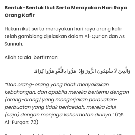
Bentuk-Bentuk Ikut Serta Merayakan Hari Raya
Orang Kafir
Hukum ikut serta merayakan hari raya orang kafir
telah gamblang dijelaskan dalam Al-Qur’an dan As
Sunnah.
Allah ta’ala berfirman:
وَالَّذِينَ لَا يَشْهَدُونَ الزُّورَ وَإِذَا مَرُّوا بِاللَّغْوِ مَرُّوا كِرَامًا
“Dan orang-orang yang tidak
menyaksikan
kebohongan, dan apabila mereka bertemu dengan
(orang-orang) yang mengerjakan perbuatan-
perbuatan yang tidak berfaedah, mereka lalui
(saja) dengan menjaga kehormatan dirinya.
”
(QS.
Al-Furqan: 72)