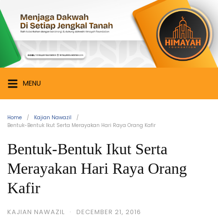
Skip
Himayah
to
Foundation
content
Menjaga
Dakwah
di
Setiap
MENU
Jengkal
Tanah
Home
Kajian Nawazil
Bentuk-Bentuk Ikut Serta Merayakan Hari Raya Orang Kafir
Bentuk-Bentuk Ikut Serta
Merayakan Hari Raya Orang
Kafir
KAJIAN NAWAZIL
·
DECEMBER 21, 2016