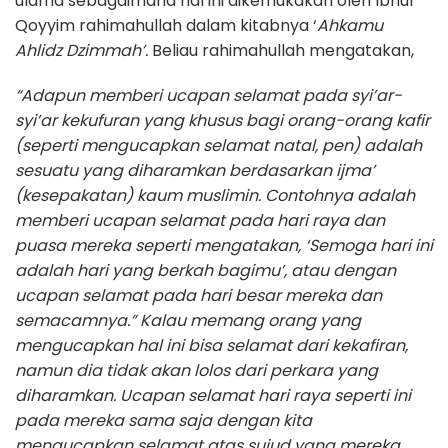
ulama sebagaimana hal ini dikemukakan oleh Ibnul
Qoyyim rahimahullah dalam kitabnya ‘
Ahkamu
Ahlidz Dzimmah’.
Beliau rahimahullah mengatakan,
“Adapun memberi ucapan selamat pada syi’ar-
syi’ar kekufuran yang khusus bagi orang-orang kafir
(seperti mengucapkan selamat natal, pen) adalah
sesuatu yang diharamkan berdasarkan ijma’
(kesepakatan) kaum muslimin. Contohnya adalah
memberi ucapan selamat pada hari raya dan
puasa mereka seperti mengatakan, ‘Semoga hari ini
adalah hari yang berkah bagimu’, atau dengan
ucapan selamat pada hari besar mereka dan
semacamnya.” Kalau memang orang yang
mengucapkan hal ini bisa selamat dari kekafiran,
namun dia tidak akan lolos dari perkara yang
diharamkan. Ucapan selamat hari raya seperti ini
pada mereka sama saja dengan kita
mengucapkan selamat atas sujud yang mereka