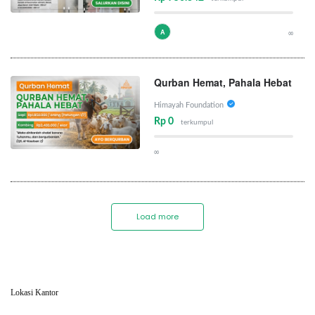
A
∞
Qurban Hemat, Pahala Hebat
Himayah Foundation
Rp 0
terkumpul
∞
Load more
Lokasi Kantor