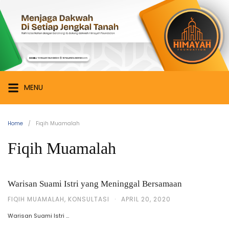
Skip
Himayah
to
Foundation
content
Menjaga
Dakwah
di
Setiap
MENU
Jengkal
Tanah
Home
Fiqih Muamalah
Fiqih Muamalah
Warisan Suami Istri yang Meninggal Bersamaan
FIQIH MUAMALAH
,
KONSULTASI
·
APRIL 20, 2020
Warisan Suami Istri …