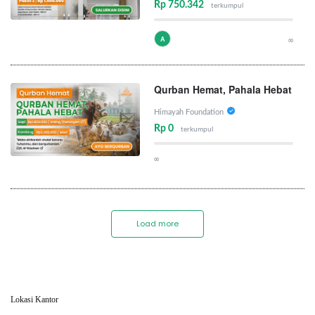
Rp 750.342
terkumpul
A
∞
Qurban Hemat, Pahala Hebat
Himayah Foundation
Rp 0
terkumpul
∞
Load more
Lokasi Kantor