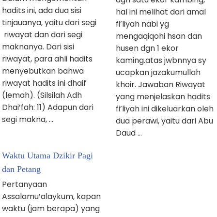
hadits ini, ada dua sisi
hal ini melihat dari amal
tinjauanya, yaitu dari segi
fi’liyah nabi yg
riwayat dan dari segi
mengaqiqohi hsan dan
maknanya. Dari sisi
husen dgn 1 ekor
riwayat, para ahli hadits
kaming.atas jwbnnya sy
menyebutkan bahwa
ucapkan jazakumullah
riwayat hadits ini dhaif
khoir. Jawaban Riwayat
(lemah). (Silsilah Adh
yang menjelaskan hadits
Dhai’fah: 11) Adapun dari
fi’liyah ini dikeluarkan oleh
segi makna, …
dua perawi, yaitu dari Abu
Daud …
Waktu Utama Dzikir Pagi
dan Petang
Pertanyaan
Assalamu’alaykum, kapan
waktu (jam berapa) yang