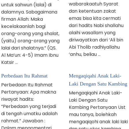
wabarakaatuh Syarat
untuk sahwun (lalai) di
dan ketentuan zakat
dalamnya. Sabagaimana
emas bisa kita cermati
firman Allah: Maka
dari hadits Nabi shallahu
kecelakaanlah bagi
alaihi wasallam yang
orang-orang yang shalat,
diriwayatkan dari ‘Ali bin
(yaitu) orang-orang yang
Abi Tholib radhiyallahu
lalai dari shalatnya.” (QS.
‘anhu, beliau …
Al Ma’un: 4-5) Imam Ibnu
Katsir …
Perbedaan Itu Rahmat
Mengaqiqahi Anak Laki-
Laki Dengan Satu Kambing
Perbedaan Itu Rahmat
Pertanyaan: Apa makna
Mengaqiqahi Anak Laki-
riwayat hadits:
Laki Dengan Satu
“Perbedaan yang terjadi
Kambing Pertanyaan Ust
di tengah umatku adalah
mau tanya, bolehkah
rahmat.” Jawaban :
mengaqiqohi anak laki laki
Dalam mengomentari
dgn satu ekor kambing,