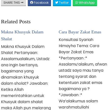
SHARE THIS
Facebook
Twitter
WhatsApp
Related Posts
Makna Khusyuk Dalam
Cara Bayar Zakat Emas
Shalat
Konsultasi Syariah
Himayha Tema: Cara
Makna Khusyuk Dalam
Bayar Zakat Emas
Shalat Pertanyaan:
*Pertanyaan :*
Assalamualaikum, Ustadz
Assalamu’alaikum, afwan
ana ingin bertanya,
ustadz saya mau tanya
bagaimana yang
tentang syarat dan
dinamakan khusyuk
ketentuan zakat emas
dalam sholat? Jawaban:
bagaimana ya ?
Ketika Allah
*Jawaban :*
memerintahkan untuk
Wa’alaikumus salam
Khusyuk dalam shalat
warahmatullahi
maka Allah pun melarang