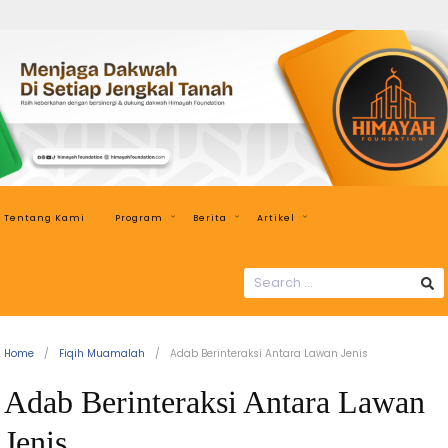
Himayah
Foundation
Menjaga
Dakwah
di
Setiap
Jengkal
Tentang Kami
Program
Berita
Artikel
Tanah
SEARCH
FOR:
Home
Fiqih Muamalah
Adab Berinteraksi Antara Lawan Jenis
Adab Berinteraksi Antara Lawan
Jenis