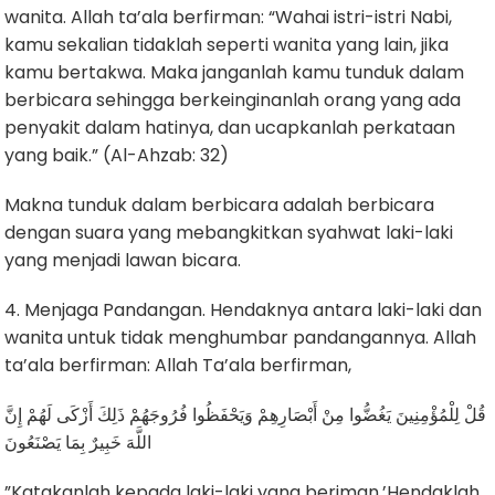
wanita. Allah ta’ala berfirman: “Wahai istri-istri Nabi,
kamu sekalian tidaklah seperti wanita yang lain, jika
kamu bertakwa. Maka janganlah kamu tunduk dalam
berbicara sehingga berkeinginanlah orang yang ada
penyakit dalam hatinya, dan ucapkanlah perkataan
yang baik.” (Al-Ahzab: 32)
Makna tunduk dalam berbicara adalah berbicara
dengan suara yang mebangkitkan syahwat laki-laki
yang menjadi lawan bicara.
4. Menjaga Pandangan. Hendaknya antara laki-laki dan
wanita untuk tidak menghumbar pandangannya. Allah
ta’ala berfirman: Allah Ta’ala berfirman,
قُلْ لِلْمُؤْمِنِينَ يَغُضُّوا مِنْ أَبْصَارِهِمْ وَيَحْفَظُوا فُرُوجَهُمْ ذَلِكَ أَزْكَى لَهُمْ إِنَّ
اللَّهَ خَبِيرٌ بِمَا يَصْنَعُونَ
”Katakanlah kepada laki-laki yang beriman,’Hendaklah