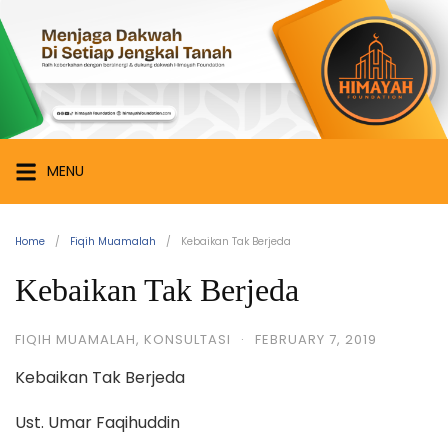
Skip
Himayah
to
Foundation
content
Menjaga
Dakwah
di
Setiap
MENU
Jengkal
Tanah
Home
Fiqih Muamalah
Kebaikan Tak Berjeda
Kebaikan Tak Berjeda
FIQIH MUAMALAH
,
KONSULTASI
·
FEBRUARY 7, 2019
Kebaikan Tak Berjeda
Ust. Umar Faqihuddin