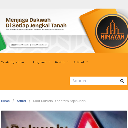
Himayah
Foundation
Menjaga
Dakwah
di
Setiap
Jengkal
Tentang Kami
Program
Berita
Artikel
Tanah
SEARCH
FOR:
Home
Artikel
Saat Dakwah Dihantam Kejenuhan