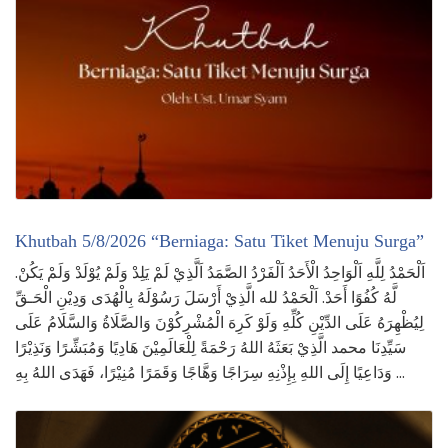
Khutbah 5/8/2026 “Berniaga: Satu Tiket Menuju Surga”
.اَلْحَمْدُ لِلَّهِ اَلْوَاحِدُ الْأَحَدُ اَلْفَرْدُ الصَّمَدُ اَلَّذِيْ لَمْ يَلِدْ وَلَمْ يُوْلَدْ وَلَمْ يَكُنْ
لَّهُ كُفُوًا أَحَدْ. اَلْحَمْدُ لله الَّذِيْ أَرْسَلَ رَسُوْلَهُ بِالْهُدَى وَدِيْنِ الْحَـقِّ
لِيُظْهِرَهُ عَلَى الدِّيْنِ كُلِّهِ وَلَوْ كَرِهَ الْمُشْرِكُوْنَ وَالصَّلَاةُ وَالسَّلَامُ عَلَى
سَيِّدِنَا محمد الَّذِيْ بَعَثَهُ اللهُ رَحْمَةً لِلْعَالَمِيْنَ هَادِيًا وَمُبَشِّرًا وَنَذِيْرًا
وَدَاعِيًا إِلَى اللهِ بِإِذْنِهِ سِرَاجًا وَهَّاجًا وَقَمَرًا مُنِيْرًا، فَهَدَى اللهُ بِهِ …