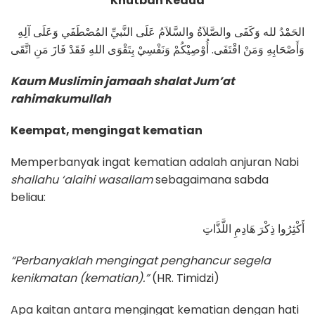
Khutbah Kedua
الحَمْدُ لله وَكَفَى والصَّلاَةُ والسَّلاَمُ عَلَى النَّبيِّ المُصْطَفَي وَعَلَى آلِهِ
وَأَصْحَابِهِ وَمَنْ اقْتَفَى. أُوْصِيْكُمْ وَنَفْسِيْ بِتَقْوَى اللهِ فَقَدْ فَازَ مَنِ اتَّقَى
Kaum Muslimin jamaah shalat Jum’at
rahimakumullah
Keempat, mengingat kematian
Memperbanyak ingat kematian adalah anjuran Nabi
shallahu ‘alaihi wasallam
sebagaimana sabda
beliau:
أَكْثِرُوا ذِكْرَ هَادِمِ اللَّذَّاتِ
“Perbanyaklah mengingat penghancur segela
kenikmatan (kematian).”
(HR. Timidzi)
Apa kaitan antara mengingat kematian dengan hati