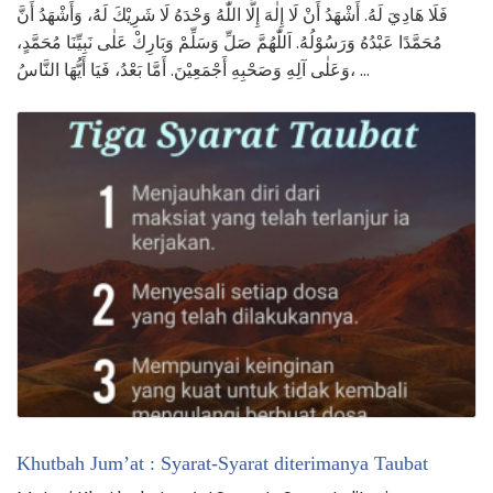
فَلَا هَادِيَ لَهُ. أَشْهَدُ أَنْ لَا إِلٰهَ إِلَّا اللّٰهُ وَحْدَهُ لَا شَرِيْكَ لَهُ، وَأَشْهَدُ أَنَّ
مُحَمَّدًا عَبْدُهُ وَرَسُوْلُهُ. اَللّٰهُمَّ صَلِّ وَسَلِّمْ وَبَارِكْ عَلٰى نَبِيِّنَا مُحَمَّدٍ،
وَعَلٰى آلِهِ وَصَحْبِهِ أَجْمَعِيْنَ. أَمَّا بَعْدُ، فَيَا أَيُّهَا النَّاسُ، …
Khutbah Jum’at : Syarat-Syarat diterimanya Taubat