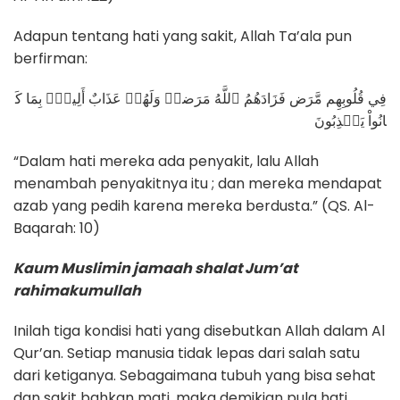
Adapun tentang hati yang sakit, Allah Ta’ala pun
berfirman:
فِي قُلُوبِهِم مَّرَض فَزَادَهُمُ ٱللَّهُ مَرَضاۖ وَلَهُمۡ عَذَابٌ أَلِيمُۢ بِمَا كَ
انُواْ يَكۡذِبُونَ
“Dalam hati mereka ada penyakit, lalu Allah
menambah penyakitnya itu ; dan mereka mendapat
azab yang pedih karena mereka berdusta.” (QS. Al-
Baqarah: 10)
Kaum Muslimin jamaah shalat Jum’at
rahimakumullah
Inilah tiga kondisi hati yang disebutkan Allah dalam Al
Qur’an. Setiap manusia tidak lepas dari salah satu
dari ketiganya. Sebagaimana tubuh yang bisa sehat
dan sakit bahkan mati, maka demikian pula hati.