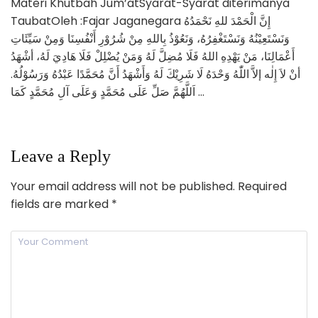
Materi Khutbah Jum’atSyarat-Syarat diterimanya
TaubatOleh :Fajar Jaganegara إِنَّ الْحَمْدَ للهِ نَحْمَدُهُ
وَنَسْتَعِيْنُهُ وَنَسْتَغْفِرُهُ، وَنَعُوْذُ بِاللهِ مِنْ شُرُوْرِ أَنْفُسِنَا وَمِنْ سَيِّئَاتِ
أَعْمَالِنَا، مَنْ يَهْدِهِ اللهُ فَلَا مُضِلَّ لَهُ وَمَنْ يُضْلِلْ فَلَا هَادِيَ لَهُ، أشْهَدُ
أنْ لاَ إِلٰه إلاَّ اللّٰهُ وَحْدَهُ لَا شَرِيْكَ لَهُ وَأَشْهَدُ أَنَّ مُحَمَّدًا عَبْدُهُ وَرَسُوْلُهُ.
اَللَّهُمَّ صَلِّ عَلَى مُحَمَّدٍ وَعَلَى آلِ مُحَمَّدٍ كَمَا …
Leave a Reply
Your email address will not be published.
Required
fields are marked
*