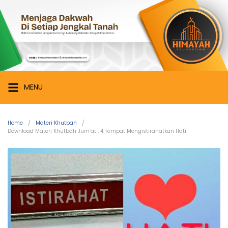
Skip
Himayah
to
Foundation
content
Menjaga
Dakwah
di
Setiap
MENU
Jengkal
Tanah
Home
Materi Khutbah
Download Materi Khutbah Jum’at : 4 Tempat Mengistirahatkan Hati