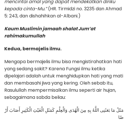
mencintai amal yang dapat mendekatkan diriku
kepada cinta-Mu.”
(HR. Tirmidzi no. 3235 dan Ahmad
5: 243, dan dishahihkan al-Albani.)
Kaum Muslimin jamaah shalat Jum’at
rahimakumullah
Kedua, bermajelis ilmu.
Mengapa bermajelis ilmu bisa mengistirahatkan hati
yang sedang sakit? Karena Fungsi ilmu ketika
dipelajari adalah untuk menghidupkan hati yang mati
dan membasahi jiwa yang kering. Oleh sebab itu,
Rasulullah mempermisalkan ilmu seperti air hujan,
sebagaimana sabda beliau:
مَثَلُ مَا بَعَثَنِى اللَّهُ بِهِ مِنَ الْهُدَى وَالْعِلْمِ كَمَثَلِ الْغَيْثِ الْكَثِيرِ أَصَابَ أَرْ
ضًا