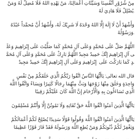
مِنْ شُرُوْرِ أَنْفُسِنَا وَسَيِّئَاتِ أَعْمَالِنَا، مَنْ يَهْدِهِ اللهُ فَلَا مُضِلَّ لَهُ وَمَنْ
يُضْلِلْ فَلَا هَادِيَ لَهُ.
وَأَشْهَدُ أَنْ لَا إِلَهَ إِلَّا اللهُ وَحْدَهُ لَا شَرِيْكَ لَهُ، وَأَشْهَدُ أَنَّ مُحمَّداً عَبْدُهُ
وَرَسُوْلُهُ.
اللَّهُمَّ صَلِّ عَلَى مُحَمَّدٍ وَعَلَى آلِ مُحَمَّدٍ كَمَا صَلَّيْتَ عَلَى إِبْرَاهِيمَ وَعَلَ
ى آلِ إِبْرَاهِيمَ إِنَّكَ حَمِيدٌ مَجِيدٌ اللَّهُمَّ بَارِكْ عَلَى مُحَمَّدٍ وَعَلَى آلِ مُحَمَّ
دٍ كَمَا بَارَكْتَ عَلَى إِبْرَاهِيمَ وَعَلَى آلِ إِبْرَاهِيمَ إِنَّكَ حَمِيدٌ مَجِيدٌ.
قال الله تعالى: يَاأَيُّهَا النَّاسُ اتَّقُوا رَبَّكُمُ الَّذِي خَلَقَكُمْ مِنْ نَفْسٍ
وَاحِدَةٍ وَخَلَقَ مِنْهَا زَوْجَهَا وَبَثَّ مِنْهُمَا رِجَالًا كَثِيرًا وَنِسَاءً وَاتَّقُوا اللَّهَ
الَّذِي تَسَاءَلُونَ بِهِ وَالْأَرْحَامَ إِنَّ اللَّهَ كَانَ عَلَيْكُمْ رَقِيبًا
يَاأَيُّهَا الَّذِينَ آمَنُوا اتَّقُوا اللَّهَ حَقَّ تُقَاتِهِ وَلَا تَمُوتُنَّ إِلَّا وَأَنْتُمْ مُسْلِمُونَ
يَاأَيُّهَا الَّذِينَ آمَنُوا اتَّقُوا اللَّهَ وَقُولُوا قَوْلًا سَدِيدًا يُصْلِحْ لَكُمْ أَعْمَالَكُمْ
وَيَغْفِرْ لَكُمْ ذُنُوبَكُمْ وَمَنْ يُطِعِ اللَّهَ وَرَسُولَهُ فَقَدْ فَازَ فَوْزًا عَظِيمًا