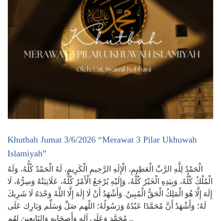
Khutbah Jumat 3/6/2026 “Merawat 3 Pilar Ukhuwah
Islamiyah”
الْحَمْدُ لِلَّهِ الرَّبِّ الْعَظِيمِ، الْإِلَهِ الرَّحِيمِ الْكَرِيمِ، لَهُ الْحَمْدُ كُلُّهُ، وَلَهُ
الْمُلْكُ كُلُّهُ، وَبِيَدِهِ الْخَيْرُ كُلُّهُ، وَإِلَيْهِ يُرْجَعُ الْأَمْرُ كُلُّهُ، عَلَانِيَتُهُ وَسِرُّهُ، لَا
إِلَهَ إِلَّا هُوَ الْمَلِكُ الْحَقُّ الْمُبِينُ. وَأَشْهَدُ أَنْ لَا إِلَهَ إِلَّا اللَّهُ وَحْدَهُ لَا شَرِيكَ
لَهُ؛ وَأَشْهَدُ أَنَّ مُحَمَّدًا عَبْدُهُ وَرَسُولُهُ؛ اللّهم صَلِّ وَسَلِّم وَبَارِك عَلَى
مُحَمَّدٍ وَعَلَى آلِهِ وَأَصحَابِهِ وَالتَابِعِينَ لهُم …