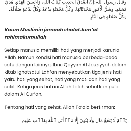
وقال رسول الله :إِنَّ أَصْدَقَ الْحَدِيثِ كِتَابُ اللَّهِ، وَأَحْسَنَ الْهَدْيِ هَدْيُ
مُحَمَّدٍ، وَشَرُّ الْأُمُورِ مُحْدَثَاتُهَا، وَكُلُّ مُحْدَثَةٍ بِدْعَةٌ وَكُلُّ بِدْعَةٍ ضَلَالَةٌ،
وَكُلُّ ضَلَالَةٍ فِي النَّارِ
Kaum Muslimin jamaah shalat Jum’at
rahimakumullah
Setiap manusia memiliki hati yang menjadi karunia
Allah. Namun kondisi hati manusia berbeda-beda
satu dengan lainnya, Ibnu Qayyim Al Jauziyyah dalam
kitab Ighatsatul Lahfan menyebutkan tiga jenis hati;
yaitu hati yang sehat, hati yang mati dan hati yang
sakit. Ketiga jenis hati ini Allah telah sebutkan pula
dalam Al Qur’an.
Tentang hati yang sehat, Allah Ta’ala berfirman:
يَوۡمَ لَا يَنفَعُ مَال وَلَا بَنُونَ إِلَّا مَنۡ أَتَى ٱللَّهَ بِقَلۡب سَلِيم