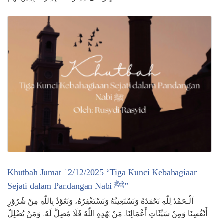
Khutbah Jumat 12/12/2025 “Tiga Kunci Kebahagiaan
Sejati dalam Pandangan Nabi ﷺ”
اَلْـحَمْدُ لِلّٰهِ نَحْمَدُهُ وَنَسْتَعِينُهُ وَنَسْتَغْفِرُهُ، وَنَعُوْذُ بِاللّٰهِ مِنْ شُرُوْرِ
أَنْفُسِنَا وَمِنْ سَيِّئَاتِ أَعْمَالِنَا. مَنْ يَهْدِهِ اللّٰهُ فَلَا مُضِلَّ لَهُ، وَمَنْ يُضْلِلْ