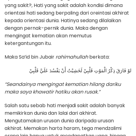
yang sakit?, Hati yang sakit adalah kondisi dimana
orientasi hati sedang berpaling dari oreintasi akhirat
kepada orientasi dunia. Hatinya sedang dilalaikan
dengan pernak-pernik dunia. Maka dengan
mengingat kematian akan memutus
ketergantungan itu.
Maka Sa’id bin Jubair
rahimahullah
berkata:
لوْ فَارَقَ ذِكْرُ الْمَوْتِ قَلْبِيْ لَخَشِيْتُ أَنْ يَفْسُدَ عَلَيَّ قَلْبِيْ
“Seandainya mengingat kematian hilang dariku
maka saya khawatir hatiku akan rusak.”
Salah satu sebab hati menjadi sakit adalah banyak
memikirkan dunia dan lalai dari akhirat.
Mengutamakan urusan dunia daripada urusan
akhirat. Memakan harta haram, tega mendzalimi
orang lain hanya untuk mendapatkan uang, hingga