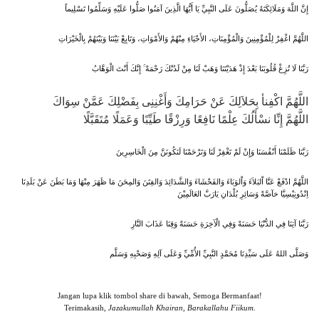
إِنَّ اللَّهَ وَمَلَائِكَتَهُ يُصَلُّونَ عَلَى النَّبِيِّ يَا أَيُّهَا الَّذِينَ آمَنُوا صَلُّوا عَلَيْهِ وَسَلِّمُوا تَسْلِيماً
اللَّهُمَّ اغْفِرْ لِلْمُؤْمِنِينَ وَالْمُؤْمِنَاتِ، الأَحْيَاءِ مِنْهُمْ وَالأَمْوَاتِ، وَتَابِعْ بَيْنَنَا وَبَيْنَهُمْ بِالْخَيْرَاتِ
رَبَّنَا لَا تُزِغْ قُلُوبَنَا بَعْدَ إِذْ هَدَيْتَنَا وَهَبْ لَنَا مِنْ لَدُنْكَ رَحْمَةً ۚ إِنَّكَ أَنْتَ الْوَهَّابُ
اللَّهُمَّ اكْفِنأ بِحَلاَلِكَ عَنْ حَرَامِكَ وَأَغْنِنِى بِفَضْلِكَ عَمَّنْ سِوَاكَ
اللَّهُمَّ إِنِّا نسْأَلُكَ عِلْمًا نَافِعًا وَرِزْقًا طَيِّبًا وَعَمَلًا مُتَقَبَّلًا
رَبَّنَا ظَلَمْنَا أَنْفُسَنَا وَإِنْ لَمْ تَغْفِرْ لَنَا وَتَرْحَمْنَا لَنَكُونَنَّ مِنَ الْخَاسِرِينَ
اللَّهُمَّ ادْفَعْ عَنَّا اْلبَلاَءَ وَاْلوَبَاءَ وَالفَحْشَاءَ وَالشَّدَائِدَ وَالفِتَنَ وَالمِحَنَ مَا ظَهَرَ مِنْهَا وَمَا بَطَنَ عَنْ بَلَدِنَا
اِنْدُونِيْسِيَّا خآصَّةً وَسَائِرِ بُلْدَانِ يَارَبَّ العَالَمِيْنَ
رَبَّنَا آتِنَا فِي الدُّنْيَا حَسَنَةً وَفِي الْآخِرَةِ حَسَنَةً وَقِنَا عَذَابَ النَّارِ
وَصَلَّى اللهُ عَلَى سَيِّدِنَا مُحَمَّدٍ النَّبِيِّ الأُمِّيِّ وَعَلَى آلِهِ وَصَحْبِهِ وَسَلَّم
Jangan lupa klik tombol share di bawah, Semoga Bermanfaat!
Terimakasih,
Jazakumullah Khairan, Barakallahu Fiikum.