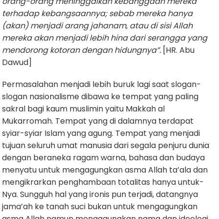
orang-orang meninggalkan kebanggaan mereka
terhadap kebangsaannya; sebab mereka hanya
(akan) menjadi arang jahanam, atau di sisi Allah
mereka akan menjadi lebih hina dari serangga yang
mendorong kotoran dengan hidungnya”.
[HR. Abu
Dawud]
Permasalahan menjadi lebih buruk lagi saat slogan-
slogan nasionalisme dibawa ke tempat yang paling
sakral bagi kaum muslimin yaitu Makkah al
Mukarromah. Tempat yang di dalamnya terdapat
syiar-syiar Islam yang agung. Tempat yang menjadi
tujuan seluruh umat manusia dari segala penjuru dunia
dengan beraneka ragam warna, bahasa dan budaya
menyatu untuk mengagungkan asma Allah ta’ala dan
mengikrarkan penghambaan totalitas hanya untuk-
Nya. Sungguh hal yang ironis pun terjadi, datangnya
jama’ah ke tanah suci bukan untuk mengagungkan
asma Allah namun mengagungkan nama dan ideologi