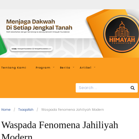
Himayah
Foundation
Menjaga
Dakwah
di
Setiap
Jengkal
Tentang Kami
Program
Berita
Artikel
Tanah
SEARCH
FOR:
Home
Tsaqafah
Waspada Fenomena Jahiliyah Modern
Waspada Fenomena Jahiliyah
Modern