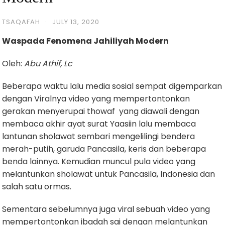
TSAQAFAH
·
JULY 13, 2020
Waspada Fenomena Jahili
y
ah Modern
Oleh:
Abu Athif, Lc
Beberapa waktu lalu media sosial sempat digemparkan
dengan Viralnya video yang mempertontonkan
gerakan menyerupai thowaf yang diawali dengan
membaca akhir ayat surat Yaasiin lalu membaca
lantunan sholawat sembari mengelilingi bendera
merah-putih, garuda Pancasila, keris dan beberapa
benda lainnya. Kemudian muncul pula video yang
melantunkan sholawat untuk Pancasila, Indonesia dan
salah satu ormas.
Sementara sebelumnya juga viral sebuah video yang
mempertontonkan ibadah sai dengan melantunkan