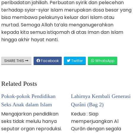
peribadatan jahiliah. Perbuatan syirik dan pelecehan
terhadap syiar-syiar Islam merupakan dosa besar yang
bisa membawa pelakunya keluar dari Islam atau
murtad. Semoga Allah ta’ala menganugerahkan
kepada kita semua istiqomah di atas Iman dan Islam
hingga akhir hayat nanti.
SHARE THIS
Facebook
Twitter
WhatsApp
Related Posts
Pokok-pokok Pendidikan
Lahirnya Kembali Generasi
Seks Anak dalam Islam
Qurâni (Bag 2)
Mengajarkan pendidikan
Kedua : Siap
seks tidak melulu hanya
memperjuangkan Al
seputar organ reproduksi.
Qurân dengan segala