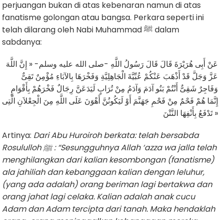
perjuangan bukan di atas kebenaran namun di atas
fanatisme golongan atau bangsa. Perkara seperti ini
telah dilarang oleh Nabi Muhammad ﷺ dalam
sabdanya:
عَنْ أَبِى هُرَيْرَةَ قَالَ قَالَ رَسُولُ اللَّهِ -صلى الله عليه وسلم- « إِنَّ اللَّهَ
عَزَّ وَجَلَّ قَدْ أَذْهَبَ عَنْكُمْ عُبِّيَّةَ الْجَاهِلِيَّةِ وَفَخْرَهَا بِالآبَاءِ مُؤْمِنٌ تَقِىٌّ
وَفَاجِرٌ شَقِىٌّ أَنْتُمْ بَنُو آدَمَ وَآدَمُ مِنْ تُرَابٍ لَيَدَعَنَّ رِجَالٌ فَخْرَهُمْ بِأَقْوَامٍ
إِنَّمَا هُمْ فَحْمٌ مِنْ فَحْمِ جَهَنَّمَ أَوْ لَيَكُونُنَّ أَهْوَنَ عَلَى اللَّهِ مِنَ الْجِعْلاَنِ الَّتِى
تَدْفَعُ بِأَنْفِهَا النَّتْنَ »
Artinya:
Dari Abu Huroiroh berkata: telah bersabda
Rosululloh
ﷺ
: “Sesungguhnya Allah ‘azza wa jalla telah
menghilangkan dari kalian kesombongan (fanatisme)
ala jahiliah dan kebanggaan kalian dengan leluhur,
(yang ada adalah) orang beriman lagi bertakwa dan
orang jahat lagi celaka. Kalian adalah anak cucu
Adam dan Adam tercipta dari tanah. Maka hendaklah