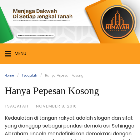
Skip
Himayah
to
Foundation
content
Menjaga
Dakwah
di
Setiap
MENU
Jengkal
Tanah
Home
Tsaqafah
Hanya Pepesan Kosong
Hanya Pepesan Kosong
TSAQAFAH
·
NOVEMBER 8, 2016
Kedaulatan di tangan rakyat adalah slogan dan sifat
yang dianggap sebagai pondasi demokrasi. Sehingga
Abraham Lincoln mendefinisikan demokrasi dengan