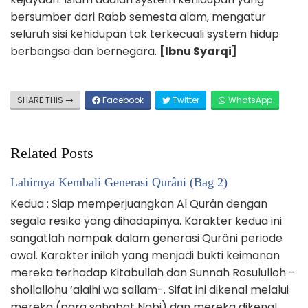
bersumber dari Rabb semesta alam, mengatur
seluruh sisi kehidupan tak terkecuali system hidup
berbangsa dan bernegara.
[Ibnu Syarqi]
SHARE THIS
Facebook
Twitter
WhatsApp
Related Posts
Lahirnya Kembali Generasi Qurâni (Bag 2)
Kedua : Siap memperjuangkan Al Qurân dengan
segala resiko yang dihadapinya. Karakter kedua ini
sangatlah nampak dalam generasi Qurâni periode
awal. Karakter inilah yang menjadi bukti keimanan
mereka terhadap Kitabullah dan Sunnah Rosululloh -
shollallohu ‘alaihi wa sallam-. Sifat ini dikenal melalui
mereka (para sahabat Nabi) dan mereka dikenal