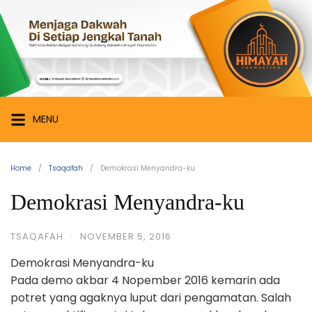
Skip
Himayah
to
Foundation
content
Menjaga
Dakwah
di
Setiap
MENU
Jengkal
Tanah
Home
Tsaqafah
Demokrasi Menyandra-ku
Demokrasi Menyandra-ku
TSAQAFAH
·
NOVEMBER 5, 2016
Demokrasi Menyandra-ku
Pada demo akbar 4 Nopember 2016 kemarin ada
potret yang agaknya luput dari pengamatan. Salah