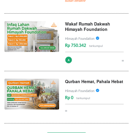
sudah berakhir
Wakaf Rumah Dakwah
Himayah Foundation
Himayah Foundation
Rp 750.342
terkumpul
A
∞
Qurban Hemat, Pahala Hebat
Himayah Foundation
Rp 0
terkumpul
∞