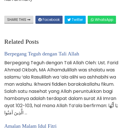
SHARE THIS
Facebook
Twitter
WhatsApp
Related Posts
Berpegang Teguh dengan Tali Allah
Berpegang Teguh dengan Tali Allah Oleh: Ust. Farid
Ahmad Okbah, MA Alhamdulillah was shalatu was
salamu ‘ala Rasulillah wa ‘ala alihi wa ashhabihi wa
man walahu. Ikhwani fiddien barakakallahu fikum.
Salah satu nasehat yang Allah peruntukkan bagi
hambanya adalah terdapat dalam surat Ali Imran
ayat 102-103, hal mana Allah Ta’ala berfirman: يَا أَيُّهَا
الَّذِينَ آمَنُوا …
Amalan Malam Idul Fitri