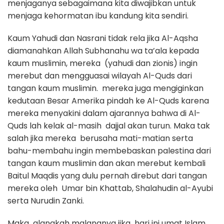
menjaganya sebagaimana kita diwajibkan untuk
menjaga kehormatan ibu kandung kita sendiri.
Kaum Yahudi dan Nasrani tidak rela jika Al-Aqsha
diamanahkan Allah Subhanahu wa ta’ala kepada
kaum muslimin, mereka (yahudi dan zionis) ingin
merebut dan mengguasai wilayah Al-Quds dari
tangan kaum muslimin. mereka juga mengiginkan
kedutaan Besar Amerika pindah ke Al-Quds karena
mereka menyakini dalam ajarannya bahwa di Al-
Quds lah kelak al-masih dajjal akan turun. Maka tak
salah jika mereka berusaha mati-matian serta
bahu-membahu ingin membebaskan palestina dari
tangan kaum muslimin dan akan merebut kembali
Baitul Maqdis yang dulu pernah direbut dari tangan
mereka oleh Umar bin Khattab, Shalahudin al-Ayubi
serta Nurudin Zanki.
Maka alangkah malangnya jika hari ini umat Islam