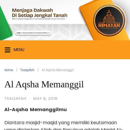
Skip
Himayah
to
Foundation
content
Menjaga
Dakwah
di
Setiap
MENU
Jengkal
Tanah
Home
Tsaqafah
Al Aqsha Memanggil
Al Aqsha Memanggil
TSAQAFAH
·
MAY 8, 2018
Al-Aqsha Memanggilmu
Diantara masjid-masjid yang memiliki keutamaan
yang dijelaskan Allah dan Rasulnya adalah Masjid Al-