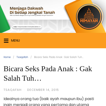
Skip
Himayah
to
Foundation
content
Menjaga
Dakwah
di
Setiap
MENU
Jengkal
Tanah
Home
Tsaqafah
Bicara Seks Pada Anak : Gak Salah Tuh…
Bicara Seks Pada Anak : Gak
Salah Tuh…
TSAQAFAH
·
DECEMBER 14, 2015
Idealnya orang tua (baik ayah maupun ibu) pasti
ingin menjadi orang yang pertama dan utama