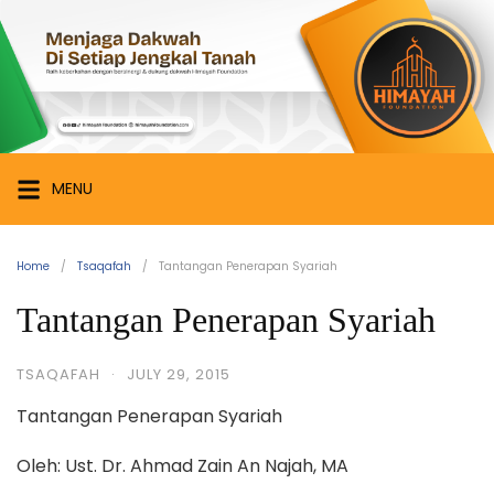
Skip
Himayah
to
Foundation
content
Menjaga
Dakwah
di
Setiap
MENU
Jengkal
Tanah
Home
Tsaqafah
Tantangan Penerapan Syariah
Tantangan Penerapan Syariah
TSAQAFAH
·
JULY 29, 2015
Tantangan Penerapan Syariah
Oleh: Ust. Dr. Ahmad Zain An Najah, MA