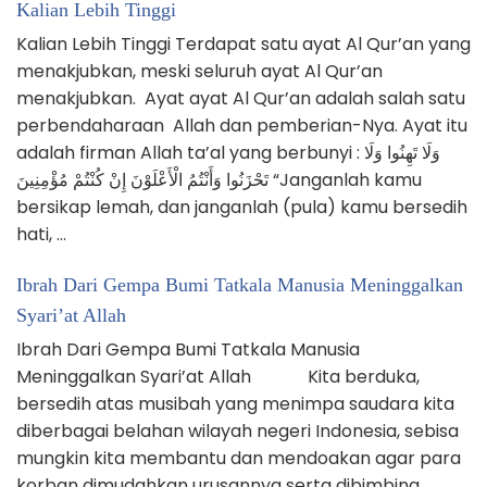
Kalian Lebih Tinggi
Kalian Lebih Tinggi Terdapat satu ayat Al Qur’an yang
menakjubkan, meski seluruh ayat Al Qur’an
menakjubkan. Ayat ayat Al Qur’an adalah salah satu
perbendaharaan Allah dan pemberian-Nya. Ayat itu
adalah firman Allah ta’al yang berbunyi : وَلَا تَهِنُوا وَلَا
تَحْزَنُوا وَأَنْتُمُ الْأَعْلَوْنَ إِنْ كُنْتُمْ مُؤْمِنِينَ “Janganlah kamu
bersikap lemah, dan janganlah (pula) kamu bersedih
hati, …
Ibrah Dari Gempa Bumi Tatkala Manusia Meninggalkan
Syari’at Allah
Ibrah Dari Gempa Bumi Tatkala Manusia
Meninggalkan Syari’at Allah Kita berduka,
bersedih atas musibah yang menimpa saudara kita
diberbagai belahan wilayah negeri Indonesia, sebisa
mungkin kita membantu dan mendoakan agar para
korban dimudahkan urusannya serta dibimbing