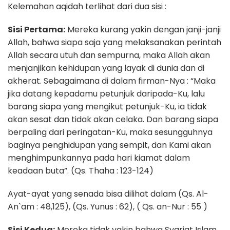
Kelemahan aqidah terlihat dari dua sisi :
Sisi Pertama:
Mereka kurang yakin dengan janji-janji
Allah, bahwa siapa saja yang melaksanakan perintah
Allah secara utuh dan sempurna, maka Allah akan
menjanjikan kehidupan yang layak di dunia dan di
akherat. Sebagaimana di dalam firman-Nya : “Maka
jika datang kepadamu petunjuk daripada-Ku, lalu
barang siapa yang mengikut petunjuk-Ku, ia tidak
akan sesat dan tidak akan celaka. Dan barang siapa
berpaling dari peringatan-Ku, maka sesungguhnya
baginya penghidupan yang sempit, dan Kami akan
menghimpunkannya pada hari kiamat dalam
keadaan buta”. (Qs. Thaha : 123-124)
Ayat-ayat yang senada bisa dilihat dalam (Qs. Al-
An`am : 48,125), (Qs. Yunus : 62), ( Qs. an-Nur : 55 )
Sisi Kedua:
Mereka tidak yakin bahwa Syariat Islam