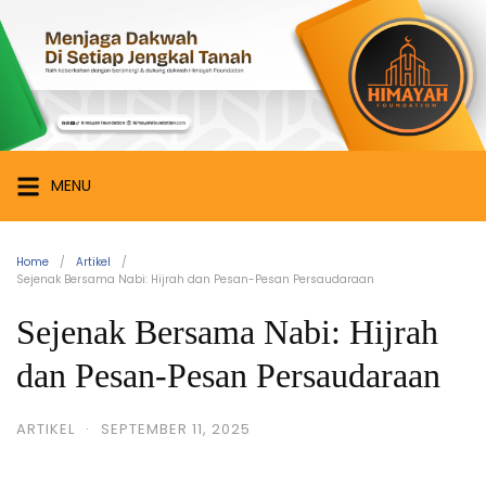
Skip
Himayah
to
Foundation
content
Menjaga
Dakwah
di
Setiap
MENU
Jengkal
Tanah
Home
Artikel
Sejenak Bersama Nabi: Hijrah dan Pesan-Pesan Persaudaraan
Sejenak Bersama Nabi: Hijrah
dan Pesan-Pesan Persaudaraan
ARTIKEL
·
SEPTEMBER 11, 2025