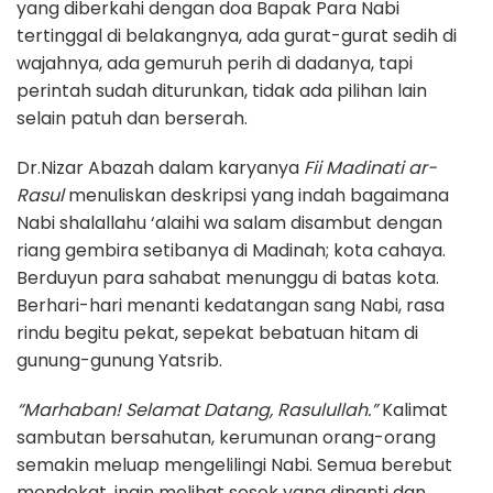
yang diberkahi dengan doa Bapak Para Nabi
tertinggal di belakangnya, ada gurat-gurat sedih di
wajahnya, ada gemuruh perih di dadanya, tapi
perintah sudah diturunkan, tidak ada pilihan lain
selain patuh dan berserah.
Dr.Nizar Abazah dalam karyanya
Fii Madinati ar-
Rasul
menuliskan deskripsi yang indah bagaimana
Nabi shalallahu ‘alaihi wa salam disambut dengan
riang gembira setibanya di Madinah; kota cahaya.
Berduyun para sahabat menunggu di batas kota.
Berhari-hari menanti kedatangan sang Nabi, rasa
rindu begitu pekat, sepekat bebatuan hitam di
gunung-gunung Yatsrib.
“Marhaban! Selamat Datang, Rasulullah.”
Kalimat
sambutan bersahutan, kerumunan orang-orang
semakin meluap mengelilingi Nabi. Semua berebut
mendekat, ingin melihat sosok yang dinanti dan