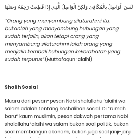
لَيْسَ الْوَاصِلُ بِالْمُكَافِئِ وَلَكِنْ الْوَاصِلُ الَّذِي إِذَا قُطِعَتْ رَحِمُهُ وَصَلَهَا
“Orang yang menyambung silaturahmi itu,
bukanlah yang menyambung hubungan yang
sudah terjalin, akan tetapi orang yang
menyambung silaturahmi ialah orang yang
menjalin kembali hubungan kekerabatan yang
sudah terputus”
.(Muttafaqun ‘alaihi)
Sholih Sosial
Muara dari pesan-pesan Nabi shalallahu ‘alaihi wa
salam adalah tentang keshalihan sosial. Di “rumah
baru” kaum muslimin, pesan dakwah pertama Nabi
shalallahu ‘alaihi wa salam bukan soal politik, bukan
soal membangun ekonomi, bukan juga soal janji-janji