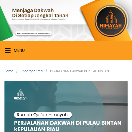
Skip
Himayah
to
Foundation
content
Menjaga
Dakwah
di
Setiap
MENU
Jengkal
Tanah
Home
Uncategorized
PERJALANAN DAKWAH DI PULAU BINTAN