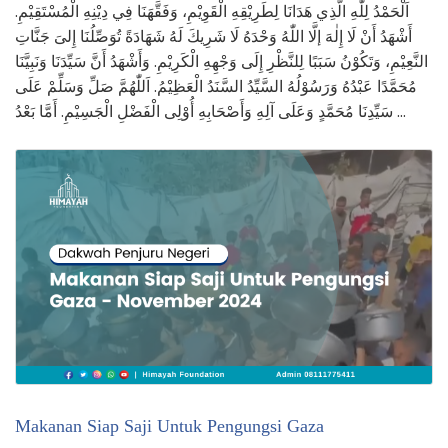
اَلْحَمْدُ لِلّٰهِ الَّذِي هَدَانَا لِطَرِيْقِهِ الْقَوِيْمِ، وَفَقَّهَنَا فِي دِيْنِهِ الْمُسْتَقِيْمِ.
أَشْهَدُ أَنْ لَا إِلٰهَ إلَّا اللّٰهُ وَحْدَهُ لَا شَرِيكَ لَهُ شَهَادَةً تُوَصِّلُنَا إِلىَ جَنَّاتِ
النَّعِيْمِ، وَتَكُوْنُ سَبَبًا لِلنَّظْرِ إِلَى وَجْهِهِ الْكَرِيْمِ. وَأَشْهَدُ أَنَّ سَيِّدَنَا وَنَبِيَّنَا
مُحَمَّدًا عَبْدُهُ وَرَسُوْلُهُ السَّيِّدُ السَّنَدُ الْعَظِيْمُ. اَللّٰهُمَّ صَلِّ وَسَلِّمْ عَلَى
سَيِّدِنَا مُحَمَّدٍ وَعَلَى آلِهِ وَأَصْحَابِهِ أُوْلِى الْفَضْلِ الْجَسِيْمِ. أَمَّا بَعْدُ …
Makanan Siap Saji Untuk Pengungsi Gaza