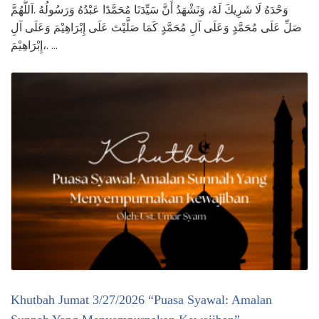
وَحْدَهُ لَا شَرِيكَ لَهُ، وَنَشْهَدُ أَنَّ سَيِّدَنَا مُحَمَّدًا عَبْدُهُ وَرَسُولُهُ .اَللَّهُمَّ
صَلِّ عَلَى مُحَمَّدٍ وَعَلَى آلِ مُحَمَّدٍ كَمَا صَلَّيْتَ عَلَى إِبْرَاهِيْمَ وَعَلَى آلِ
إِبْرَاهِيْمَ،. …
Khutbah Jumat 3/27/2026 “Puasa Syawal: Amalan