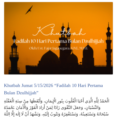
Khutbah Jumat 5/15/2026 “Fadilah 10 Hari Pertama
Bulan Dzulhijjah”
الْحَمْدُ لِلَّهِ الَّذِي أَحْيَا الْقُلُوبَ بِنُورِ الْإِيمَانِ، وَأَيْقَظَهَا مِنْ سِنَةِ الْغَفْلَةِ
وَالنِّسْيَانِ، وَجَعَلَ التَّقْوَى زَادًا لِمَنْ أَرَادَ الْفَوْزَ وَالْأَمَانَ .نَحْمَدُهُ
سُبْحَانَهُ وَنَسْتَعِينُهُ، وَنَسْتَغْفِرُهُ وَنَتُوبُ إِلَيْهِ، وَنَشْهَدُ أَنْ لَا إِلٰهَ إِلَّا اللَّهُ