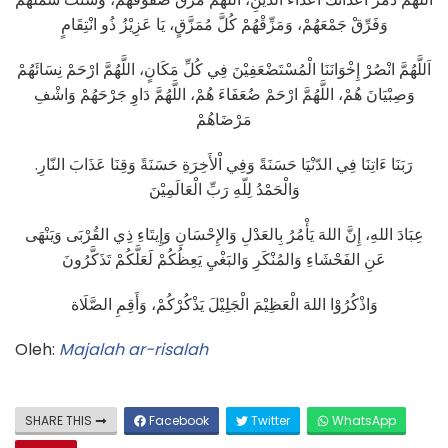
وَفَرِّقْ جَمْعَهُمْ، وَمَزِّقْهُمْ كُلَّ مُمَزَّقٍ، يَا عَزِيْزُ ذُو انْتِقَامٍ
اَللَّهُمَّ انْصُرْ إِخْوَانَنَا الْمُسْتَضْعَفِيْنَ فِي كُلِّ مَكَانٍ، اللَّهُمَّ ارْحَمْ نِسَائَهُمْ
وَصِبْيَانَ هُمْ، اللَّهُمَّ ارْحَمْ ضُعَفَاءَ هُمْ، اللَّهُمَّ دَاوِ جَرْحَهُمْ وَاشْفِ
مَرْضَاهُمْ
رَبَنَا ءَاتِنَا فِي الدّنْيَا حَسَنَةً وَفِي اْلأَخِرَةِ حَسَنَةً وَقِنَا عَذَابَ النّارِ.
وَالْحَمْدُ لِلّهِ رَبِّ الْعَالَمِيْنَ
عِبَادَ اللهِ، إِنَّ اللهَ يَأْمُرُ بِالعَدْلِ وَالإِحْسَانِ وَإِيتَاءِ ذِي القُرْبَى وَيَنْهَى
عَنِ الفَحْشَاءِ وَالمُنْكَرِ وَالبَغْيِ يَعِظُكُمْ لَعَلَّكُمْ تَذَكَّرُونَ
وَاذْكُرُوْا اللهَ الْعَظِيْمَ الْجَلِيْلَ يَذْكُرْكُمْ، وَأَقِمِ الصَّلَاة
Oleh:
Majalah ar-risalah
SHARE THIS
Facebook
Twitter
WhatsApp