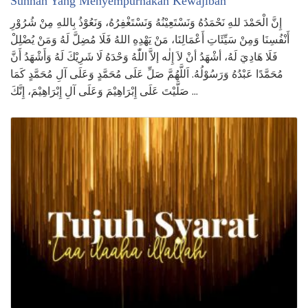
Sunnah Yang Menyempurnakan Kewajiban”
إِنَّ الْحَمْدَ للهِ نَحْمَدُهُ وَنَسْتَعِيْنُهُ وَنَسْتَغْفِرُهُ، وَنَعُوْذُ بِاللهِ مِنْ شُرُوْرِ
أَنْفُسِنَا وَمِنْ سَيِّئَاتِ أَعْمَالِنَا، مَنْ يَهْدِهِ اللهُ فَلَا مُضِلَّ لَهُ وَمَنْ يُضْلِلْ
فَلَا هَادِيَ لَهُ، أشْهَدُ أنْ لاَ إِلٰه إلاَّ اللّٰهُ وَحْدَهُ لَا شَرِيْكَ لَهُ وَأَشْهَدُ أَنَّ
مُحَمَّدًا عَبْدُهُ وَرَسُوْلُهُ. اَللَّهُمَّ صَلِّ عَلَى مُحَمَّدٍ وَعَلَى آلِ مُحَمَّدٍ كَمَا
صَلَّيْتَ عَلَى إِبْرَاهِيْمَ وَعَلَى آلِ إِبْرَاهِيْمَ، إِنَّكَ …