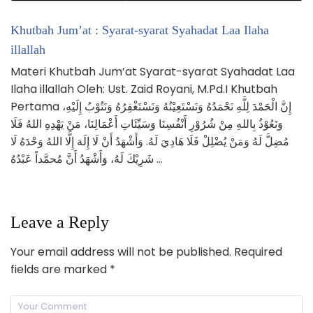
Khutbah Jum’at : Syarat-syarat Syahadat Laa Ilaha
illallah
Materi Khutbah Jum’at Syarat-syarat Syahadat Laa
Ilaha illallah Oleh: Ust. Zaid Royani, M.Pd.I Khutbah
Pertama إِنَّ الْحَمْدَ لِلَّهِ نَحْمَدُهُ وَنَسْتَعِيْنُهُ وَنَسْتَغْفِرُهُ وَنَتُوْبُ إِلَيْهِ،
وَنَعُوْذُ بِاللهِ مِنْ شُرُوْرِ أَنْفُسِنَا وَسَيِّئَاتِ أَعْمَالِنَا، مَنْ يَهْدِهِ اللهُ فَلَا
مُضِلَّ لَهُ وَمَنْ يُضْلِلْ فَلَا هَادِيَ لَهُ. وَأَشْهَدُ أَنْ لَا إِلَهَ إِلَّا اللهُ وَحْدَهُ لَا
شَرِيْكَ لَهُ، وَأَشْهَدُ أَنَّ مُحمَّداً عَبْدُهُ …
Leave a Reply
Your email address will not be published.
Required
fields are marked
*