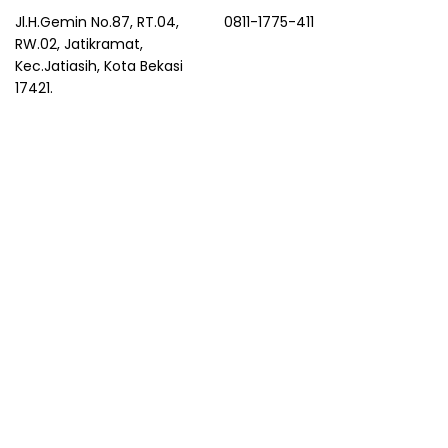
Jl.H.Gemin No.87, RT.04,
0811-1775-411
RW.02, Jatikramat,
Kec.Jatiasih, Kota Bekasi
17421.