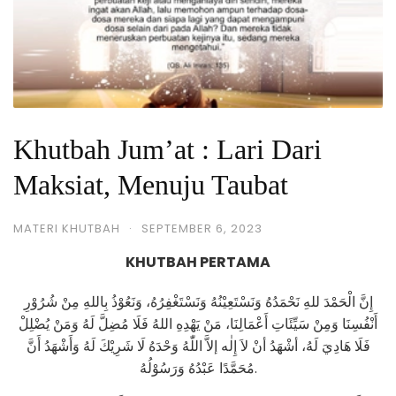
Khutbah Jum’at : Lari Dari
Maksiat, Menuju Taubat
MATERI KHUTBAH
·
SEPTEMBER 6, 2023
KHUTBAH PERTAMA
إِنَّ الْحَمْدَ للهِ نَحْمَدُهُ وَنَسْتَعِيْنُهُ وَنَسْتَغْفِرُهُ، وَنَعُوْذُ بِاللهِ مِنْ شُرُوْرِ
أَنْفُسِنَا وَمِنْ سَيِّئَاتِ أَعْمَالِنَا، مَنْ يَهْدِهِ اللهُ فَلَا مُضِلَّ لَهُ وَمَنْ يُضْلِلْ
فَلَا هَادِيَ لَهُ، أشْهَدُ أنْ لاَ إِلٰه إلاَّ اللّٰهُ وَحْدَهُ لَا شَرِيْكَ لَهُ وَأَشْهَدُ أَنَّ
مُحَمَّدًا عَبْدُهُ وَرَسُوْلُهُ.