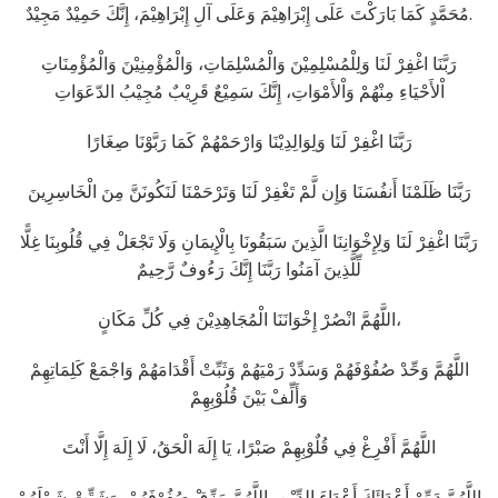
مُحَمَّدٍ كَمَا بَارَكْتَ عَلَى إِبْرَاهِيْمَ وَعَلَى آلِ إِبْرَاهِيْمَ، إِنَّكَ حَمِيْدٌ مَجِيْدٌ.
رَبَّنَا اغْفِرْ لَنَا وَلِلْمُسْلِمِيْنَ وَالْمُسْلِمَاتِ، وَالْمُؤْمِنِيْنَ وَالْمُؤْمِنَاتِ
اْلأَحْيَاءِ مِنْهُمْ وَاْلأَمْوَاتِ، إِنَّكَ سَمِيْعٌ قَرِيْبٌ مُجِيْبُ الدّعَوَاتِ
رَبَّنَا اغْفِرْ لَنَا وَلِوَالِدِيْنَا وَارْحَمْهُمْ كَمَا رَبَّوْنَا صِغَارًا
رَبَّنَا ظَلَمْنَا أَنفُسَنَا وَإِن لَّمْ تَغْفِرْ لَنَا وَتَرْحَمْنَا لَنَكُونَنَّ مِنَ الْخَاسِرِينَ
رَبَّنَا اغْفِرْ لَنَا وَلِإِخْوَانِنَا الَّذِينَ سَبَقُونَا بِالْإِيمَانِ وَلَا تَجْعَلْ فِي قُلُوبِنَا غِلًّا
لِّلَّذِينَ آمَنُوا رَبَّنَا إِنَّكَ رَءُوفٌ رَّحِيمٌ
اللَّهُمَّ انْصُرْ إِخْوَانَنَا الْمُجَاهِدِيْنَ فِي كُلِّ مَكَانٍ،
اللَّهُمَّ وَحِّدْ صُفُوْفَهُمْ وَسَدِّدْ رَمْيَهُمْ وَثَبِّتْ أَقْدَامَهُمْ وَاجْمَعْ كَلِمَاتِهِمْ
وَأَلِّفْ بَيْنَ قُلُوْبِهِمْ
اللَّهُمَّ أَفْرِغْ فِي قُلٌوْبِهِمْ صَبْرًا، يَا إِلَهَ الْحَقُ، لَا إِلَهَ إِلَّا أَنْتَ
اللَّهُمَّ دَمِّرْ أَعْدَائَكَ أَعْدَاءَ الدِّيْنِ، اللَّهُمَّ مَزِّقْ صُفُوْفَهُمْ، وَشَتِّتْ شَمْلَهُمْ