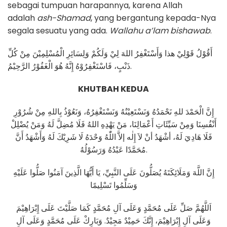
sebagai tumpuan harapannya, karena Allah
adalah
ash-Shamad
, yang bergantung kepada-Nya
segala sesuatu yang ada.
Wallahu a’lam bishawab
.
أَقُوْلُ قَوْلِيْ هذا وَأَسْتَغْفِرُ اللهَ لِيْ وَلَكُمْ وَلِسَائِرِ الْمُسْلِمِيْنَ مِنْ كُلِّ
ذَنْبٍ، فَاسْتَغْفِرُوْهُ إِنَّهُ هُوَ الْغَفُوْرُ الرَّحِيْمُ.
KHUTBAH KEDUA
إِنَّ الْحَمْدَ للهِ نَحْمَدُهُ وَنَسْتَعِيْنُهُ وَنَسْتَغْفِرُهُ، وَنَعُوْذُ بِاللهِ مِنْ شُرُوْرِ
أَنْفُسِنَا وَمِنْ سَيِّئَاتِ أَعْمَالِنَا، مَنْ يَهْدِهِ اللهُ فَلَا مُضِلَّ لَهُ وَمَنْ يُضْلِلْ
فَلَا هَادِيَ لَهُ، أشْهَدُ أنْ لاَ إِلٰه إلاَّ اللّٰهُ وَحْدَهُ لَا شَرِيْكَ لَهُ وَأَشْهَدُ أَنَّ
مُحَمَّدًا عَبْدُهُ وَرَسُوْلُهُ.
إِنَّ اللَّهَ وَمَلَائِكَتَهُ يُصَلُّونَ عَلَى النَّبِيِّ، يَا أَيُّهَا الَّذِينَ آمَنُوا صَلُّوا عَلَيْهِ
وَسَلِّمُوا تَسْلِيمًا
اَللَّهُمَّ صَلِّ عَلَى مُحَمَّدٍ وَعَلَى آلِ مُحَمَّدٍ كَمَا صَلَّيْتَ عَلَى إِبْرَاهِيْمَ
وَعَلَى آلِ إِبْرَاهِيْمَ، إِنَّكَ حَمِيْدٌ مَجِيْدٌ. وَبَارِكْ عَلَى مُحَمَّدٍ وَعَلَى آلِ