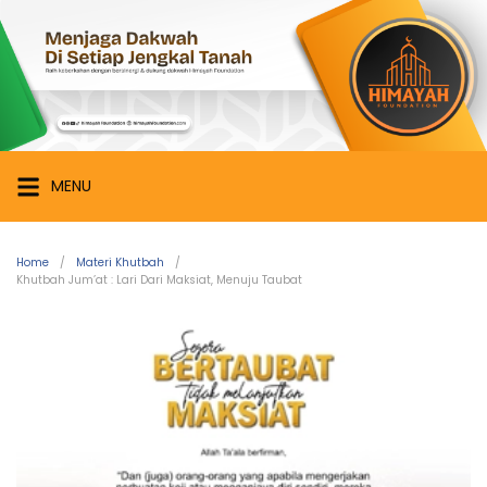
Skip
Himayah
to
Foundation
content
Menjaga
Dakwah
di
Setiap
MENU
Jengkal
Tanah
Home
Materi Khutbah
Khutbah Jum’at : Lari Dari Maksiat, Menuju Taubat