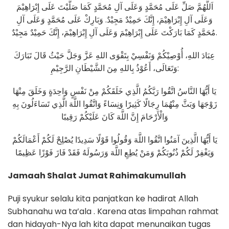
اَللَّهُمَّ صَلِّ عَلَى مُحَمَّدٍ وَعَلَى آلِ مُحَمَّدٍ كَمَا صَلَّيْتَ عَلَى إِبْرَاهِيْمَ
وَعَلَى آلِ إِبْرَاهِيْمَ، إِنَّكَ حَمِيْدٌ مَجِيْدٌ. وَبَارِكْ عَلَى مُحَمَّدٍ وَعَلَى آلِ
مُحَمَّدٍ كَمَا بَارَكْتَ عَلَى إِبْرَاهِيْمَ وَعَلَى آلِ إِبْرَاهِيْمَ، إِنَّكَ حَمِيْدٌ مَجِيْدٌ.
عِبَادَ اللهِ، أُوْصِيْكُمْ وَنَفْسِيْ بِتَقْوَى اللهِ عَزَّ وَجَلَّ حَيْثُ قَالَ تَبَارَكَ
وَتَعَالَى، أَعُوْذُ بِاللهِ مِنَ الشَّيْطَانِ الرَّجِيْمِ:
يَا أَيُّهَا النَّاسُ اتَّقُوا رَبَّكُمُ الَّذِي خَلَقَكُمْ مِنْ نَفْسٍ وَاحِدَةٍ وَخَلَقَ مِنْهَا
زَوْجَهَا وَبَثَّ مِنْهُمَا رِجَالًا كَثِيرًا وَنِسَاءً وَاتَّقُوا اللَّهَ الَّذِي تَسَاءَلُونَ بِهِ
وَالْأَرْحَامَ إِنَّ اللَّهَ كَانَ عَلَيْكُمْ رَقِيبًا
يَا أَيُّهَا الَّذِينَ آمَنُوا اتَّقُوا اللَّهَ وَقُولُوا قَوْلًا سَدِيدًا يُصْلِحْ لَكُمْ أَعْمَالَكُمْ
وَيَغْفِرْ لَكُمْ ذُنُوبَكُمْ وَمَنْ يُطِعِ اللَّهَ وَرَسُولَهُ فَقَدْ فَازَ فَوْزًا عَظِيمًا
Jamaah Shalat Jumat Rahimakumullah
Puji syukur selalu kita panjatkan ke hadirat Allah
Subhanahu wa ta’ala . Karena atas limpahan rahmat
dan hidayah-Nya lah kita dapat menunaikan tugas