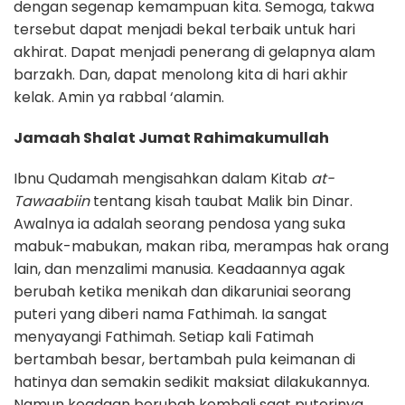
dengan segenap kemampuan kita. Semoga, takwa
tersebut dapat menjadi bekal terbaik untuk hari
akhirat. Dapat menjadi penerang di gelapnya alam
barzakh. Dan, dapat menolong kita di hari akhir
kelak. Amin ya rabbal ‘alamin.
Jamaah Shalat Jumat Rahimakumullah
Ibnu Qudamah mengisahkan dalam Kitab
at-
Tawaabiin
tentang kisah taubat Malik bin Dinar.
Awalnya ia adalah seorang pendosa yang suka
mabuk-mabukan, makan riba, merampas hak orang
lain, dan menzalimi manusia. Keadaannya agak
berubah ketika menikah dan dikaruniai seorang
puteri yang diberi nama Fathimah. Ia sangat
menyayangi Fathimah. Setiap kali Fatimah
bertambah besar, bertambah pula keimanan di
hatinya dan semakin sedikit maksiat dilakukannya.
Namun keadaan berubah kembali saat puterinya