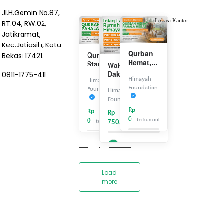
Jl.H.Gemin No.87,
Lokasi Kantor
RT.04, RW.02,
Jatikramat,
Kec.Jatiasih, Kota
Qurban
Qurban
Bekasi 17421.
Hemat,
Standar,
Wakaf Rumah
Pahala
Pahala
Dakwah
0811-1775-411
Hebat
Himayah
Besar
Himayah
Himayah
Foundation
Foundation
Foundation
Himayah
Foundation
Rp
Rp
Rp
0
terkumpul
0
terkumpul
750.342
terkumpul
∞
sudah berakhir
A
∞
Load
more