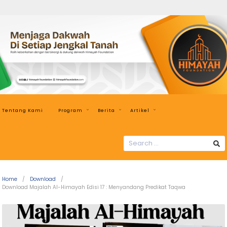
Himayah
Foundation
Menjaga
Dakwah
di
Setiap
Jengkal
Tentang Kami
Program
Berita
Artikel
Tanah
SEARCH
FOR:
Home
Download
Download Majalah Al-Himayah Edisi 17 : Menyandang Predikat Taqwa