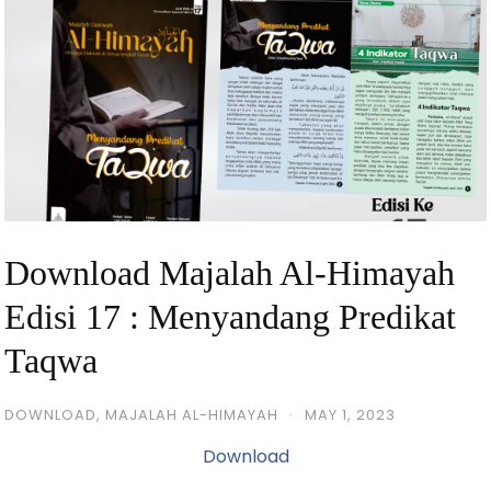
Download Majalah Al-Himayah
Edisi 17 : Menyandang Predikat
Taqwa
DOWNLOAD
,
MAJALAH AL-HIMAYAH
·
MAY 1, 2023
Download