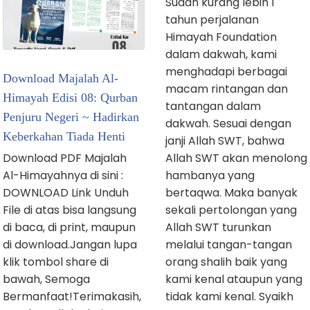
Sudah kurang lebih 1
tahun perjalanan
Himayah Foundation
dalam dakwah, kami
menghadapi berbagai
Download Majalah Al-
macam rintangan dan
Himayah Edisi 08: Qurban
tantangan dalam
Penjuru Negeri ~ Hadirkan
dakwah. Sesuai dengan
Keberkahan Tiada Henti
janji Allah SWT, bahwa
Allah SWT akan menolong
Download PDF Majalah
hambanya yang
Al-Himayahnya di sini :
bertaqwa. Maka banyak
DOWNLOAD Link Unduh
sekali pertolongan yang
File di atas bisa langsung
Allah SWT turunkan
di baca, di print, maupun
melalui tangan-tangan
di download.Jangan lupa
orang shalih baik yang
klik tombol share di
kami kenal ataupun yang
bawah, Semoga
tidak kami kenal. Syaikh
Bermanfaat!Terimakasih,