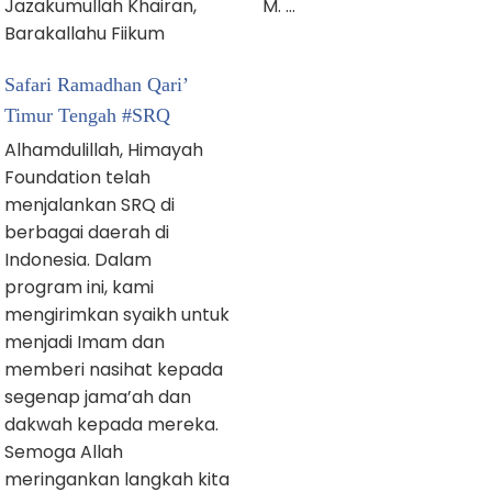
M. …
Jazakumullah Khairan,
Barakallahu Fiikum
Safari Ramadhan Qari’
Timur Tengah #SRQ
Alhamdulillah, Himayah
Foundation telah
menjalankan SRQ di
berbagai daerah di
Indonesia. Dalam
program ini, kami
mengirimkan syaikh untuk
menjadi Imam dan
memberi nasihat kepada
segenap jama’ah dan
dakwah kepada mereka.
Semoga Allah
meringankan langkah kita