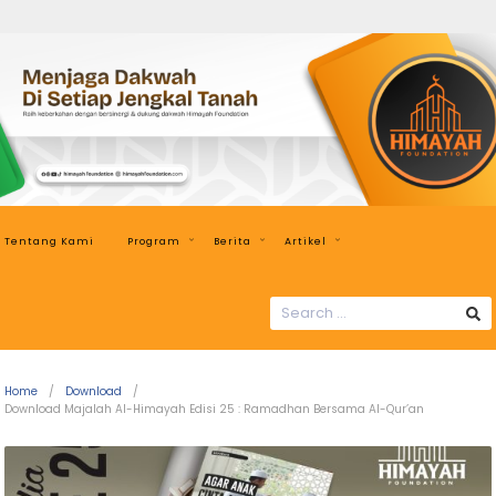
Himayah
Foundation
Menjaga
Dakwah
di
Setiap
Jengkal
Tentang Kami
Program
Berita
Artikel
Tanah
SEARCH
FOR:
Home
Download
Download Majalah Al-Himayah Edisi 25 : Ramadhan Bersama Al-Qur’an