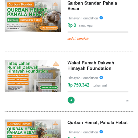
Qurban Standar, Pahala
Besar
Himayah Foundation
Rp 0
terkumpul
sudah berakhir
Wakaf Rumah Dakwah
Himayah Foundation
Himayah Foundation
Rp 750.342
terkumpul
A
∞
Qurban Hemat, Pahala Hebat
Himayah Foundation