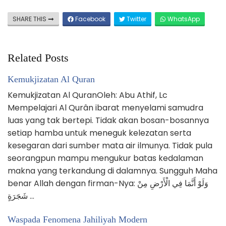
SHARE THIS
Facebook
Twitter
WhatsApp
Related Posts
Kemukjizatan Al Quran
Kemukjizatan Al QuranOleh: Abu Athif, Lc
Mempelajari Al Qurân ibarat menyelami samudra
luas yang tak bertepi. Tidak akan bosan-bosannya
setiap hamba untuk meneguk kelezatan serta
kesegaran dari sumber mata air ilmunya. Tidak pula
seorangpun mampu mengukur batas kedalaman
makna yang terkandung di dalamnya. Sungguh Maha
benar Allah dengan firman-Nya: وَلَوْ أَنَّمَا فِي الْأَرْضِ مِنْ
شَجَرَةٍ …
Waspada Fenomena Jahiliyah Modern