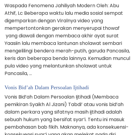
Waspada Fenomena Jahiliyah Modern Oleh: Abu
Athif, Lc Beberapa waktu lalu media sosial sempat
digemparkan dengan Viralnya video yang
mempertontonkan gerakan menyerupai thowaf
yang diawali dengan membaca akhir ayat surat
Yaasiin lalu membaca lantunan sholawat sembari
mengelilingi bendera merah-putih, garuda Pancasila,
keris dan beberapa benda lainnya. Kemudian muncul
pula video yang melantunkan sholawat untuk
Pancasila, …
Vonis Bid’ah Dalam Persoalan Ijtihadi
Vonis Bid’ah Dalam Persoalan Ijtihadi (Membaca
pemikiran Syaikh Al Jizani) Tabdi’ atau vonis bid’ah
dalam perkara yang sifatnya masih ijtihadi adalah
sebuah hukum yang bersifat syar’i. Tentu ini masuk
pembahasan bab fikih. Maknanya, ada konsekuensi-
konsekuensi syar’i yang akan melekat pada diri