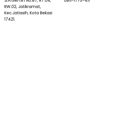
Jl.H.Gemin No.87, RT.04,
0811-1775-411
RW.02, Jatikramat,
Kec.Jatiasih, Kota Bekasi
17421.