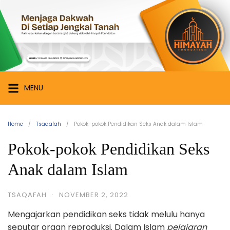
Skip
Himayah
to
Foundation
content
Menjaga
Dakwah
di
Setiap
MENU
Jengkal
Tanah
Home
Tsaqafah
Pokok-pokok Pendidikan Seks Anak dalam Islam
Pokok-pokok Pendidikan Seks
Anak dalam Islam
TSAQAFAH
·
NOVEMBER 2, 2022
Mengajarkan pendidikan seks tidak melulu hanya
seputar organ reproduksi. Dalam Islam
pelajaran