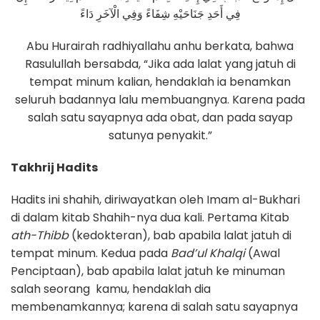
فِي أَحَدِ جَنَاحَيْهِ شِفَاءً وَفِي الْآخَرِ دَاءً
Abu Hurairah radhiyallahu anhu berkata, bahwa
Rasulullah bersabda, “Jika ada lalat yang jatuh di
tempat minum kalian, hendaklah ia benamkan
seluruh badannya lalu membuangnya. Karena pada
salah satu sayapnya ada obat, dan pada sayap
satunya penyakit.”
Takhrij Hadits
Hadits ini shahih, diriwayatkan oleh Imam al-Bukhari
di dalam kitab Shahih-nya dua kali. Pertama Kitab
ath-Thibb
(kedokteran), bab apabila lalat jatuh di
tempat minum. Kedua pada
Bad’ul Khalqi
(Awal
Penciptaan), bab apabila lalat jatuh ke minuman
salah seorang kamu, hendaklah dia
membenamkannya; karena di salah satu sayapnya