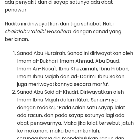
ada penyakit dan di sayap satunya ada obat
penawar.
Hadits ini diriwayatkan dari tiga sahabat Nabi
shalalahu ‘alaihi wasallam
dengan sanad yang
berlainan.
Sanad Abu Hurairah. Sanad ini diriwayatkan oleh
Imam al-Bukhari, Imam Ahmad, Abu Daud,
Imam An-Nasa`i, Ibnu Khuzaimah, Ibnu Hibban,
Imam Ibnu Majah dan ad-Darimi. Ibnu Sakan
juga meriwayatkannya secara marfu’.
Sanad Abu Said al-Khudri. Diriwayatkan oleh
Imam Ibnu Majah dalam Kitab Sunan-nya
dengan redaksi, “Pada salah satu sayap lalat
ada racun, dan pada sayap satunya lagi ada
obat penawarnya. Maka jika lalat tersebut jatuh
ke makanan, maka benamkanlah;
sesungguhnya dia mendahulukan racun dan