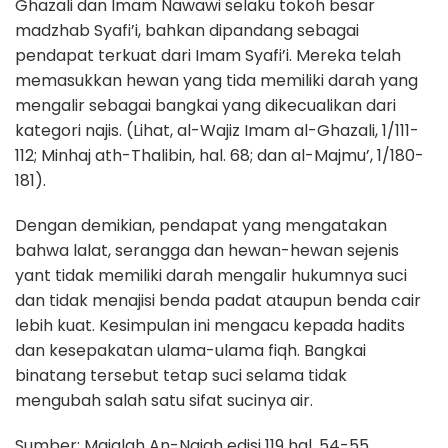
Ghazali dan Imam Nawawi selaku tokoh besar
madzhab Syafi’i, bahkan dipandang sebagai
pendapat terkuat dari Imam Syafi’i. Mereka telah
memasukkan hewan yang tida memiliki darah yang
mengalir sebagai bangkai yang dikecualikan dari
kategori najis. (Lihat, al-Wajiz Imam al-Ghazali, 1/111-
112; Minhaj ath-Thalibin, hal. 68; dan al-Majmu’, 1/180-
181).
Dengan demikian, pendapat yang mengatakan
bahwa lalat, serangga dan hewan-hewan sejenis
yant tidak memiliki darah mengalir hukumnya suci
dan tidak menajisi benda padat ataupun benda cair
lebih kuat. Kesimpulan ini mengacu kepada hadits
dan kesepakatan ulama-ulama fiqh. Bangkai
binatang tersebut tetap suci selama tidak
mengubah salah satu sifat sucinya air.
Sumber: Majalah An-Najah edisi 119 hal. 54-55