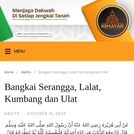
Skip
Himayah
to
Foundation
content
Menjaga
Dakwah
di
Setiap
MENU
Jengkal
Tanah
Home
Hadits
Bangkai Serangga, Lalat, Kumbang dan Ulat
Bangkai Serangga, Lalat,
Kumbang dan Ulat
HADITS
·
OCTOBER 31, 2022
عَنْ أَبِي هُرَيْرَةَ رَضِيَ اللهُ عَنْهُ أَنَّ رَسُولَ اللهِ صَلَّى اللهُ عَلَيْهِ وَسَلَّمَ
قَالَ إِذَا وَقَعَ الذُّبَابُ فِي إِنَاءِ أَحَدِكُمْ فَلْيَغْمِسْهُ كُلَّهُ ثُمَّ لِيَطْرَحْهُ فَإِنَّ