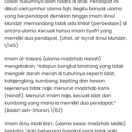
Dasar hukumnya ialah hadits di atas. Pendapat ini
diikuti oleh jumhur ulama fiqh. Begitu banyak ulama
yang berpendapat demikian hingga Imam Ibnul
Mundzir memandang tidak ada khilaf (perbedaan) di
antara ulama. Kecuali hanya Imam Syafi’i yang
memiliki dua pendapat. (Lihat, al-Isyraf Ibnul Mundzir,
1/145)
Imam al-Kasani, (ulama madzhab Hanafi)
mengatakan, “Adapun bangkai binatang yang tidak
mengalir darah merah di tubuhnya seperti lalat,
kalajengking, kumbang, kepiting dan hewan
sejenisnya tidak najis menurut madzhab kami
(Hanafi). Menurut Imam najis, kecuali lalat dan
kumbang yang mana ia memiliki dua pendapat.”
(Bada’i ash-Shana’i, 1/62)
Imam Ibnu Abdil Barr, (ulama besar madzhab Maliki)
barkata, “Ada beberapa bangkai yang tidak najis,