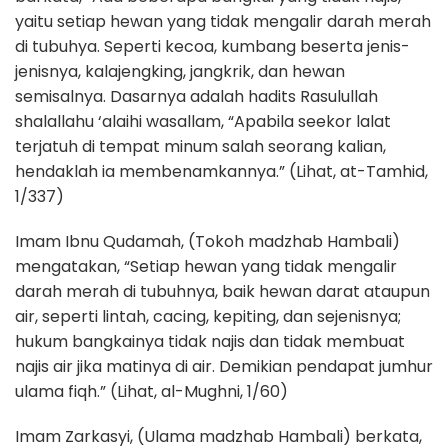
yaitu setiap hewan yang tidak mengalir darah merah
di tubuhya. Seperti kecoa, kumbang beserta jenis-
jenisnya, kalajengking, jangkrik, dan hewan
semisalnya. Dasarnya adalah hadits Rasulullah
shalallahu ‘alaihi wasallam, “Apabila seekor lalat
terjatuh di tempat minum salah seorang kalian,
hendaklah ia membenamkannya.” (Lihat, at-Tamhid,
1/337)
Imam Ibnu Qudamah, (Tokoh madzhab Hambali)
mengatakan, “Setiap hewan yang tidak mengalir
darah merah di tubuhnya, baik hewan darat ataupun
air, seperti lintah, cacing, kepiting, dan sejenisnya;
hukum bangkainya tidak najis dan tidak membuat
najis air jika matinya di air. Demikian pendapat jumhur
ulama fiqh.” (Lihat, al-Mughni, 1/60)
Imam Zarkasyi, (Ulama madzhab Hambali) berkata,