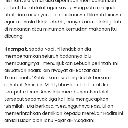
hikmah Allah, manusia diperintah membenamkan
seluruh tubuh lalat agar sayap yang satu menjadi
obat dari racun yang dilepaskannya. Hikmah lainnya
agar manusia tidak tabdzir, hanya karena lalat jatuh
di makanan atau minuman kemudian makanan itu
dibuang.
Keempat,
sabda Nabi , “Hendaklah dia
membenamkan seluruh badannya lalu
membuangnya”, menunjukkan sebuah perintah. Ini
dikuatkan hadits lain riwayat al-Bazzar dari
Tsumamah, “Ketika kami sedang duduk bersama
sahabat Anas bin Malik, tiba-tiba lalat jatuh ke
tempat minum. Anas lalu membenamkan lalat
tersebut sebanyak tiga kali lalu mengucapkan
‘Bismilah’. Dia berkata, “Sesungguhnya Rasulullah
memerintahkan demikian kepada mereka.” Hadits ini
dinilai tsiqah oleh Ibnu Hajar al-‘Asqalani.