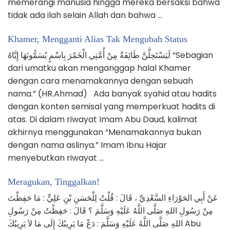
memerangi manusia hingga mereka bersaksi bahwa
tidak ada ilah selain Allah dan bahwa …
Khamer, Mengganti Alias Tak Mengubah Status
لَيَسْتَحِلَّنَّ طَائِفَةٌ مِنْ أُمَّتِي الْخَمْرَ بِاسْمٍ يُسَمُّونَهَا إِيَّاهُ “Sebagian
dari umatku akan menganggap halal Khamer
dengan cara menamakannya dengan sebuah
nama.” (HR.Ahmad) Ada banyak syahid atau hadits
dengan konten semisal yang memperkuat hadits di
atas. Di dalam riwayat Imam Abu Daud, kalimat
akhirnya menggunakan “Menamakannya bukan
dengan nama aslinya.” Imam Ibnu Hajar
menyebutkan riwayat …
Meragukan, Tinggalkan!
عَنْ أَبِي الحَوْرَاءِ السَّعْدِيِّ ، قَالَ : قُلْتُ لِلْحَسَنِ بْنِ عَلِيٍّ : مَا حَفِظْتَ
مِنْ رَسُولِ اللهِ صَلَّى اللَّهُ عَلَيْهِ وَسَلَّمَ ؟ قَالَ : حَفِظْتُ مِنْ رَسُولِ
اللهِ صَلَّى اللَّهُ عَلَيْهِ وَسَلَّمَ : دَعْ مَا يَرِيبُكَ إِلَى مَا لاَ يَرِيبُكَ Abu