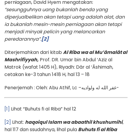
perniagaan, David Hyem mengatakan:
“sesungguhnya uang bukanlah benda yang
diperjualbelikan akan tetapi uang adalah alat, dan
ia bukanlah mesin-mesin perniagaan akan tetapi
menjadi minyak pelicin yang melancarkan
peredarannya”.
[2]
Diterjemahkan dari kitab
Al Riba wa al Mu’âmalât al
Mashrifiyyah,
Prof. DR. Umar bin Abdul ‘Aziz al
Matrok (wafat 1405 H), Riyadh: Dâr al ‘Āshimah,
cetakan ke-3 tahun 1418 H, hal 13 – 18
Penerjemah : Oleh: Abu Athif, Lc –غفر الله له ولواديه-
[1]
Lihat “Buhuts fi al Riba” hal 12
[2]
Lihat:
haqoiqul Islam wa abaathil khushumihi
,
hal 117 dan ssudahnya, lihal pula
Buhuts fi al Riba