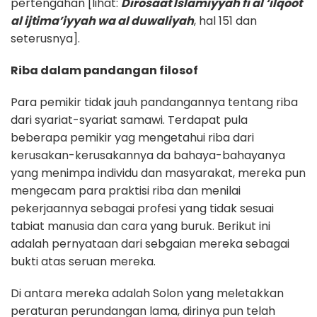
pertengahan [lihat:
Dirosaat Islamiyyah fi al ‘ilqoot
al ijtima’iyyah wa al duwaliyah
, hal 151 dan
seterusnya].
Riba dalam pandangan filosof
Para pemikir tidak jauh pandangannya tentang riba
dari syariat-syariat samawi. Terdapat pula
beberapa pemikir yag mengetahui riba dari
kerusakan-kerusakannya da bahaya-bahayanya
yang menimpa individu dan masyarakat, mereka pun
mengecam para praktisi riba dan menilai
pekerjaannya sebagai profesi yang tidak sesuai
tabiat manusia dan cara yang buruk. Berikut ini
adalah pernyataan dari sebgaian mereka sebagai
bukti atas seruan mereka.
Di antara mereka adalah Solon yang meletakkan
peraturan perundangan lama, dirinya pun telah