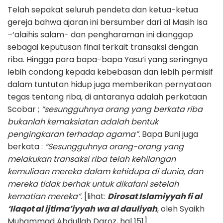
Telah sepakat seluruh pendeta dan ketua-ketua
gereja bahwa ajaran ini bersumber dari al Masih Isa
–‘alaihis salam- dan pengharaman ini dianggap
sebagai keputusan final terkait transaksi dengan
riba. Hingga para bapa-bapa Yasu’i yang seringnya
lebih condong kepada kebebasan dan lebih permisif
dalam tuntutan hidup juga memberikan pernyataan
tegas tentang riba, di antaranya adalah perkataan
Scobar ;
“sesungguhnya orang yang berkata riba
bukanlah kemaksiatan adalah bentuk
pengingkaran terhadap agama”.
Bapa Buni juga
berkata :
“Sesungguhnya orang-orang yang
melakukan transaksi riba telah kehilangan
kemuliaan mereka dalam kehidupa di dunia, dan
mereka tidak berhak untuk dikafani setelah
kematian mereka”.
[lihat:
Dirosat Islamiyyah fi al
‘Ilaqot al ijtima’iyyah wa al dauliyah
, oleh Syaikh
Muhammad Abdullah Daroz, hal 151].