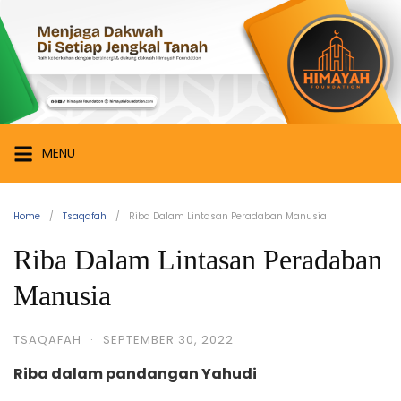
Skip
Himayah
to
Foundation
content
Menjaga
Dakwah
di
Setiap
MENU
Jengkal
Tanah
Home
Tsaqafah
Riba Dalam Lintasan Peradaban Manusia
Riba Dalam Lintasan Peradaban
Manusia
TSAQAFAH
·
SEPTEMBER 30, 2022
Riba dalam pandangan Yahudi