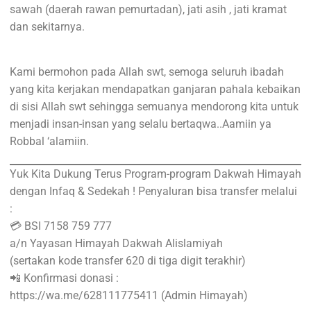
sawah (daerah rawan pemurtadan), jati asih , jati kramat
dan sekitarnya.
Kami bermohon pada Allah swt, semoga seluruh ibadah
yang kita kerjakan mendapatkan ganjaran pahala kebaikan
di sisi Allah swt sehingga semuanya mendorong kita untuk
menjadi insan-insan yang selalu bertaqwa..Aamiin ya
Robbal ‘alamiin.
Yuk Kita Dukung Terus Program-program Dakwah Himayah
dengan Infaq & Sedekah ! Penyaluran bisa transfer melalui
:
💳 BSI 7158 759 777
a/n Yayasan Himayah Dakwah Alislamiyah
(sertakan kode transfer 620 di tiga digit terakhir)
📲 Konfirmasi donasi :
https://wa.me/628111775411 (Admin Himayah)