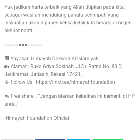
Yuk jadikan harta terbaik yang Allah titipkan pada kita,
sebagai wasilah mendulang pahala berlimpah yang
insyaallah akan dipanen ketika kelak kita berada di negeri
akhirat nanti.
=====●●●=====
🏢 Yayasan Himayah Dakwah Al-Islamiyah.
🏡 Alamat : Ruko Griya Sakinah, Jl.Dr. Ratna No. 88 D,
Jatikramat, Jatiasih, Bekasi 17421.
📳 Follow Us : https://linktr.ee/himayahfoundation
📲 Free share… “Jangan biarkan kebaikan ini berhenti di HP
anda.”
-Himayah Foundation Official-