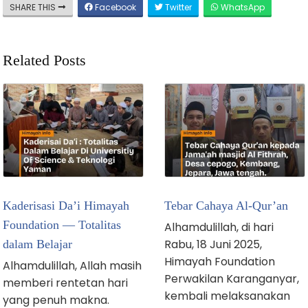
SHARE THIS
Facebook
Twitter
WhatsApp
Related Posts
Kaderisasi Da’i Himayah
Tebar Cahaya Al-Qur’an
Foundation — Totalitas
Alhamdulillah, di hari
Rabu, 18 Juni 2025,
dalam Belajar
Himayah Foundation
Alhamdulillah, Allah masih
Perwakilan Karanganyar,
memberi rentetan hari
kembali melaksanakan
yang penuh makna.