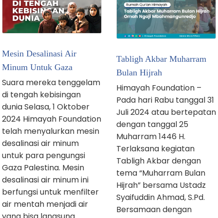
Mesin Desalinasi Air
Tabligh Akbar Muharram
Minum Untuk Gaza
Bulan Hijrah
Suara mereka tenggelam
Himayah Foundation –
di tengah kebisingan
Pada hari Rabu tanggal 31
dunia Selasa, 1 Oktober
Juli 2024 atau bertepatan
2024 Himayah Foundation
dengan tanggal 25
telah menyalurkan mesin
Muharram 1446 H.
desalinasi air minum
Terlaksana kegiatan
untuk para pengungsi
Tabligh Akbar dengan
Gaza Palestina. Mesin
tema “Muharram Bulan
desalinasi air minum ini
Hijrah” bersama Ustadz
berfungsi untuk menfilter
Syaifuddin Ahmad, S.Pd.
air mentah menjadi air
Bersamaan dengan
yang bisa langsung