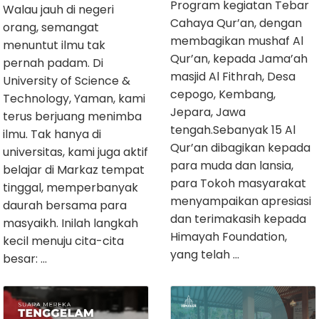
Program kegiatan Tebar
Walau jauh di negeri
Cahaya Qur’an, dengan
orang, semangat
membagikan mushaf Al
menuntut ilmu tak
Qur’an, kepada Jama’ah
pernah padam. Di
masjid Al Fithrah, Desa
University of Science &
cepogo, Kembang,
Technology, Yaman, kami
Jepara, Jawa
terus berjuang menimba
tengah.Sebanyak 15 Al
ilmu. Tak hanya di
Qur’an dibagikan kepada
universitas, kami juga aktif
para muda dan lansia,
belajar di Markaz tempat
para Tokoh masyarakat
tinggal, memperbanyak
menyampaikan apresiasi
daurah bersama para
dan terimakasih kepada
masyaikh. Inilah langkah
Himayah Foundation,
kecil menuju cita-cita
yang telah …
besar: …