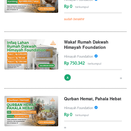
Rp 0
terkumpul
sudah berakhir
Wakaf Rumah Dakwah
Himayah Foundation
Himayah Foundation
Rp 750.342
terkumpul
A
∞
Qurban Hemat, Pahala Hebat
Himayah Foundation
Rp 0
terkumpul
∞