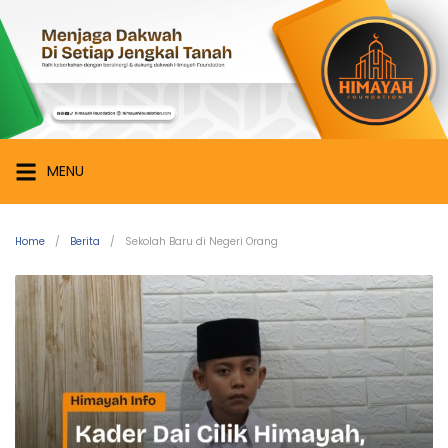
Skip
Himayah
to
Foundation
content
Menjaga
Dakwah
di
Setiap
MENU
Jengkal
Tanah
Home
Berita
Sekolah Baru di Negeri Orang