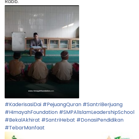
Rabb.
#KaderisasiDai
#PejuangQuran
#SantriBerjuang
#HimayahFoundation
#SMPAlIslamLeadershipSchool
#BekalAkhirat
#SantriHebat
#DonasiPendidikan
#TebarManfaat