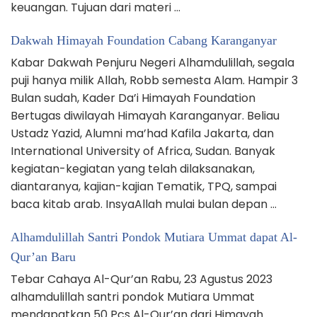
keuangan. Tujuan dari materi …
Dakwah Himayah Foundation Cabang Karanganyar
Kabar Dakwah Penjuru Negeri Alhamdulillah, segala
puji hanya milik Allah, Robb semesta Alam. Hampir 3
Bulan sudah, Kader Da’i Himayah Foundation
Bertugas diwilayah Himayah Karanganyar. Beliau
Ustadz Yazid, Alumni ma’had Kafila Jakarta, dan
International University of Africa, Sudan. Banyak
kegiatan-kegiatan yang telah dilaksanakan,
diantaranya, kajian-kajian Tematik, TPQ, sampai
baca kitab arab. InsyaAllah mulai bulan depan …
Alhamdulillah Santri Pondok Mutiara Ummat dapat Al-
Qur’an Baru
Tebar Cahaya Al-Qur’an Rabu, 23 Agustus 2023
alhamdulillah santri pondok Mutiara Ummat
mendapatkan 50 Pcs Al-Qur’an dari Himayah