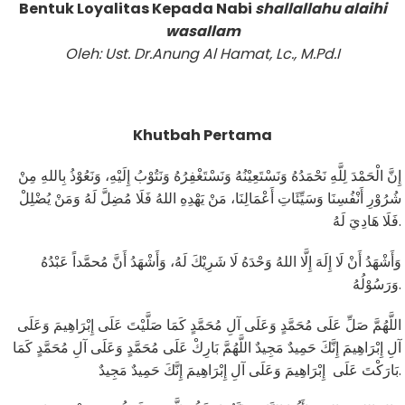
Bentuk Loyalitas Kepada Nabi
shallallahu alaihi
wasallam
Oleh: Ust. Dr.Anung Al Hamat, Lc., M.Pd.I
Khutbah Pertama
إِنَّ الْحَمْدَ لِلَّهِ نَحْمَدُهُ وَنَسْتَعِيْنُهُ وَنَسْتَغْفِرُهُ وَنَتُوْبُ إِلَيْهِ، وَنَعُوْذُ بِاللهِ مِنْ
شُرُوْرِ أَنْفُسِنَا وَسَيِّئَاتِ أَعْمَالِنَا، مَنْ يَهْدِهِ اللهُ فَلَا مُضِلَّ لَهُ وَمَنْ يُضْلِلْ
فَلَا هَادِيَ لَهُ.
وَأَشْهَدُ أَنْ لَا إِلَهَ إِلَّا اللهُ وَحْدَهُ لَا شَرِيْكَ لَهُ، وَأَشْهَدُ أَنَّ مُحمَّداً عَبْدُهُ
وَرَسُوْلُهُ.
اللَّهُمَّ صَلِّ عَلَى مُحَمَّدٍ وَعَلَى آلِ مُحَمَّدٍ كَمَا صَلَّيْتَ عَلَى إِبْرَاهِيمَ وَعَلَى
آلِ إِبْرَاهِيمَ إِنَّكَ حَمِيدٌ مَجِيدٌ اللَّهُمَّ بَارِكْ عَلَى مُحَمَّدٍ وَعَلَى آلِ مُحَمَّدٍ كَمَا
بَارَكْتَ عَلَى إِبْرَاهِيمَ وَعَلَى آلِ إِبْرَاهِيمَ إِنَّكَ حَمِيدٌ مَجِيدٌ.