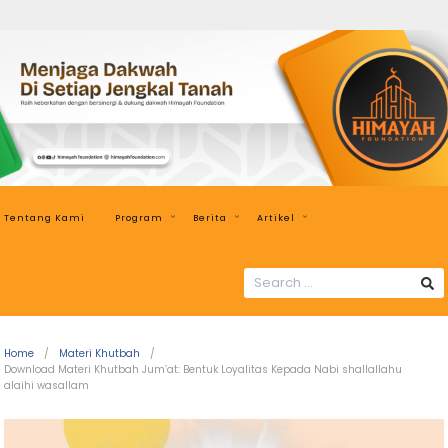
Himayah
Foundation
Menjaga
Dakwah
di
Setiap
Jengkal
Tentang Kami
Program
Berita
Artikel
Tanah
SEARCH
FOR:
Home
Materi Khutbah
Download Materi Khutbah Jum’at: Bentuk Loyalitas Kepada Nabi shallallahu
alaihi wasallam