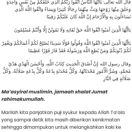
قال الله تعالى: يَاأَيُّهَا النَّاسُ اتَّقُوا رَبَّكُمُ الَّذِي خَلَقَكُمْ مِنْ نَفْسٍ وَاحِدَةٍ
وَخَلَقَ مِنْهَا زَوْجَهَا وَبَثَّ مِنْهُمَا رِجَالًا كَثِيرًا وَنِسَاءً وَاتَّقُوا اللَّهَ الَّذِي
تَسَاءَلُونَ بِهِ وَالْأَرْحَامَ إِنَّ اللَّهَ كَانَ عَلَيْكُمْ رَقِيبًا
يَاأَيُّهَا الَّذِينَ آمَنُوا اتَّقُوا اللَّهَ حَقَّ تُقَاتِهِ وَلَا تَمُوتُنَّ إِلَّا وَأَنْتُمْ مُسْلِمُونَ
يَاأَيُّهَا الَّذِينَ آمَنُوا اتَّقُوا اللَّهَ وَقُولُوا قَوْلًا سَدِيدًا يُصْلِحْ لَكُمْ أَعْمَالَكُمْ وَيَغْفِرْ
لَكُمْ ذُنُوبَكُمْ وَمَنْ يُطِعِ اللَّهَ وَرَسُولَهُ فَقَدْ فَازَ فَوْزًا عَظِيمًا
وقال رسول الله :إِنَّ أَصْدَقَ الْحَدِيثِ كِتَابُ اللَّهِ، وَأَحْسَنَ الْهَدْيِ هَدْيُ
مُحَمَّدٍ، وَشَرُّ الْأُمُورِ مُحْدَثَاتُهَا، وَكُلُّ مُحْدَثَةٍ بِدْعَةٌ وَكُلُّ بِدْعَةٍ ضَلَالَةٌ، وَكُلُّ
ضَلَالَةٍ فِي النَّارِ
Ma
’
asyiral
muslimin, jamaah shalat Jumat
rahimakumullah.
Marilah kita panjatkan puji syukur kepada Allah Ta’ala
yang sampai detik kita masih diberikan kenikmatan
sehingga dimampukan untuk melangkahkan kaki ke