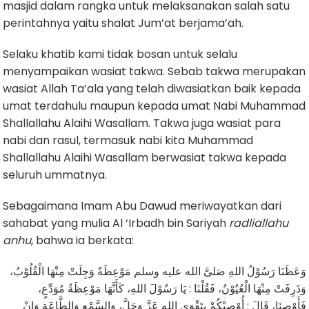
masjid dalam rangka untuk melaksanakan salah satu
perintahnya yaitu shalat Jum’at berjama’ah.
Selaku khatib kami tidak bosan untuk selalu
menyampaikan wasiat takwa. Sebab takwa merupakan
wasiat Allah Ta’ala yang telah diwasiatkan baik kepada
umat terdahulu maupun kepada umat Nabi Muhammad
Shallallahu Alaihi Wasallam. Takwa juga wasiat para
nabi dan rasul, termasuk nabi kita Muhammad
Shallallahu Alaihi Wasallam berwasiat takwa kepada
seluruh ummatnya.
Sebagaimana Imam Abu Dawud meriwayatkan dari
sahabat yang mulia Al ‘Irbadh bin Sariyah
radliallahu
anhu
, bahwa ia berkata:
وَعَظَنَا رَسُوْلُ اللهِ صَلىَّ الله عليه وسلم مَوْعِظَةً وَجِلَتْ مِنْهَا الْقُلُوْبُ،
وَذَرِفَتْ مِنْهَا الْعُيُوْنُ، فَقُلْنَا : يَا رَسُوْلَ اللهِ، كَأَنَّهَا مَوْعِظَةُ مُوَدِّعٍ،
فَأَوْصِنَا، قَالَ : أُوْصِيْكُمْ بِتَقْوَى اللهِ عَزَّ وَجَلَّ، وَالسَّمْعِ وَالطَّاعَةِ وَإِنْ