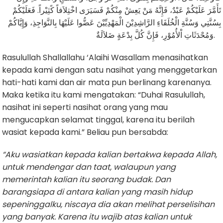
تَأَمَّرَ عَلَيْكُمْ عَبْدٌ، فَإِنَّهُ مَنْ يَعِشْ مِنْكُمْ فَسَيَرَى اخْتِلاَفاً كًثِيْراً. فَعَلَيْكُمْ
بِسُنَّتِي وَسُنَّةِ الْخُلَفَاءِ الرَّاشِدِيْنَ الْمَهْدِيِّيْنَ عَضُّوا عَلَيْهَا بِالنَّوَاجِذِ، وَإِيَّاكُمْ
وَمُحْدَثَاتِ اْلأُمُوْرِ، فَإِنَّ كُلَّ بِدْعَةٍ ضَلاَلَةٌ.
Rasulullah Shallallahu ‘Alaihi Wasallam menasihatkan
kepada kami dengan satu nasihat yang menggetarkan
hati-hati kami dan air mata pun berlinang karenanya.
Maka ketika itu kami mengatakan: “Duhai Rasulullah,
nasihat ini seperti nasihat orang yang mau
mengucapkan selamat tinggal, karena itu berilah
wasiat kepada kami.” Beliau pun bersabda:
“Aku wasiatkan kepada kalian bertakwa kepada Allah,
untuk mendengar dan taat, walaupun yang
memerintah kalian itu seorang budak. Dan
barangsiapa di antara kalian yang masih hidup
sepeninggalku, niscaya dia akan melihat perselisihan
yang banyak. Karena itu wajib atas kalian untuk