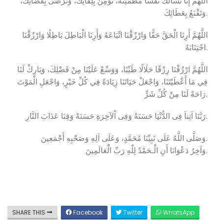
اللَّهُمَّ إِنَّا نَسْأَلُكَ نَفْسًا مُطْمَئِنَّةً، تُؤْمِنُ بِلِقَائِكَ، وَتَرْضَى بِقَضَائِكَ،
وَتَقْنَعُ بِعَطَائِكَ.
اللَّهُمَّ أَرِنَا الْحَقَّ حَقًّا وَارْزُقْنَا اتِّبَاعَهُ وَأَرِنَا الْبَاطِلَ بَاطِلًا وَارْزُقْنَا
اجْتِنَابَهُ.
اللَّهُمَّ ارْزُقْنَا رِزْقًا حَلَالًا طَيِّبًا، وَوَسِّعْ عَلَيْنَا مِنْ فَضْلِكَ، وَبَارِكْ لَنَا
فِي مَا أَعْطَيْتَنَا، وَاجْعَلْ حَيَاتَنَا زِيَادَةً فِي كُلِّ خَيْرٍ، وَاجْعَلِ الْمَوْتَ
رَاحَةً لَنَا مِنْ كُلِّ شَرٍّ.
رَبَّنَا آتِناَ فِى الدُّنْيَا حَسَنَةً وَفِى اْلآخِرَةِ حَسَنَةً وَقِنَا عَذَابَ النَّارِ.
وَصَلَّى اللَّهُ عَلَى نَبِيِّنَا مُحَمَّدٍ، وَعَلَى آلِهِ وَصَحْبِهِ أَجْمَعِينَ.
وَآخِرُ دَعْوَانَا أَنِ الْـحَمْدُ لِلّٰهِ رَبِّ الْعَالَمِينَ.
SHARE THIS
Facebook
Twitter
WhatsApp