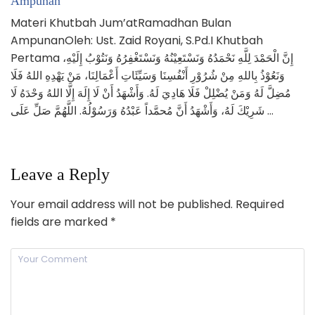
Ampunan
Materi Khutbah Jum’atRamadhan Bulan
AmpunanOleh: Ust. Zaid Royani, S.Pd.I Khutbah
Pertama إِنَّ الْحَمْدَ لِلَّهِ نَحْمَدُهُ وَنَسْتَعِيْنُهُ وَنَسْتَغْفِرُهُ وَنَتُوْبُ إِلَيْهِ،
وَنَعُوْذُ بِاللهِ مِنْ شُرُوْرِ أَنْفُسِنَا وَسَيِّئَاتِ أَعْمَالِنَا، مَنْ يَهْدِهِ اللهُ فَلَا
مُضِلَّ لَهُ وَمَنْ يُضْلِلْ فَلَا هَادِيَ لَهُ. وَأَشْهَدُ أَنْ لَا إِلَهَ إِلَّا اللهُ وَحْدَهُ لَا
شَرِيْكَ لَهُ، وَأَشْهَدُ أَنَّ مُحمَّداً عَبْدُهُ وَرَسُوْلُهُ. اللَّهُمَّ صَلِّ عَلَى …
Leave a Reply
Your email address will not be published.
Required
fields are marked
*