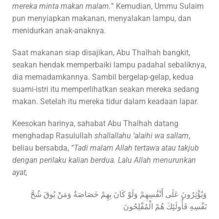
mereka minta makan malam.
” Kemudian, Ummu Sulaim
pun menyiapkan makanan, menyalakan lampu, dan
menidurkan anak-anaknya.
Saat makanan siap disajikan, Abu Thalhah bangkit,
seakan hendak memperbaiki lampu padahal sebaliknya,
dia memadamkannya. Sambil bergelap-gelap, kedua
suami-istri itu memperlihatkan seakan mereka sedang
makan. Setelah itu mereka tidur dalam keadaan lapar.
Keesokan harinya, sahabat Abu Thalhah datang
menghadap Rasulullah
shallallahu ‘alaihi wa sallam
,
beliau bersabda,
“Tadi malam Allah tertawa atau takjub
dengan perilaku kalian berdua. Lalu Allah menurunkan
ayat,
وَيُؤْثِرُونَ عَلَى أَنْفُسِهِمْ وَلَوْ كَانَ بِهِمْ خَصَاصَةٌ وَمَنْ يُوقَ شُحَّ
نَفْسِهِ فَأُولَئِكَ هُمْ الْمُفْلِحُونَ