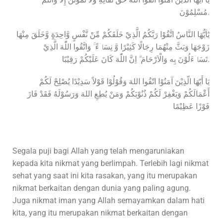
مُسْلِمُوْنَ.
يٰٓاَيُّهَا النَّاسُ اتَّقُوْا رَبَّكُمُ الَّذِيْ خَلَقَكُمْ مِّنْ نَّفْسٍ وَّاحِدَةٍ وَّخَلَقَ مِنْهَا
زَوْجَهَا وَبَثَّ مِنْهُمَا رِجَالًا كَثِيْرًا وَّ نِسَاۤءً ۚ وَاتَّقُوا اللّٰهَ الَّذِيْ
تَسَاۤءَلُوْنَ بِه وَالْاَرْحَامَ ۗ اِنَّ اللّٰهَ كَانَ عَلَيْكُمْ رَقِيْبًا.
يَا أَيّهَا الّذِيْنَ آمَنُوْا اتّقُوا اللهَ وَقُوْلُوْا قَوْلاً سَدِيْدًا يُصْلِحْ لَكُمْ
أَعْمَالَكُمْ وَيَغْفِرْ لَكُمْ ذُنُوْبَكُمْ وَمَنْ يُطِعِ اللهَ وَرَسُوْلَهُ فَقَدْ فَازَ
فَوْزًا عَظِيْمًا
Segala puji bagi Allah yang telah mengaruniakan
kepada kita nikmat yang berlimpah. Terlebih lagi nikmat
sehat yang saat ini kita rasakan, yang itu merupakan
nikmat berkaitan dengan dunia yang paling agung.
Juga nikmat iman yang Allah semayamkan dalam hati
kita, yang itu merupakan nikmat berkaitan dengan