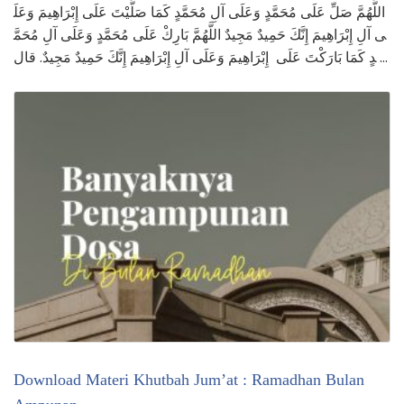
اللَّهُمَّ صَلِّ عَلَى مُحَمَّدٍ وَعَلَى آلِ مُحَمَّدٍ كَمَا صَلَّيْتَ عَلَى إِبْرَاهِيمَ وَعَلَ
ى آلِ إِبْرَاهِيمَ إِنَّكَ حَمِيدٌ مَجِيدٌ اللَّهُمَّ بَارِكْ عَلَى مُحَمَّدٍ وَعَلَى آلِ مُحَمَّ
دٍ كَمَا بَارَكْتَ عَلَى إِبْرَاهِيمَ وَعَلَى آلِ إِبْرَاهِيمَ إِنَّكَ حَمِيدٌ مَجِيدٌ. قال …
Download Materi Khutbah Jum’at : Ramadhan Bulan