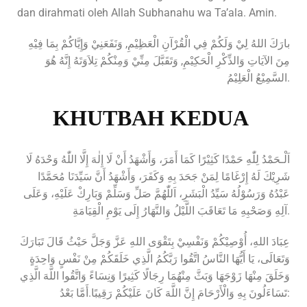
dan dirahmati oleh Allah Subhanahu wa Ta’ala. Amin.
بارَكَ اللهُ لِيْ وَلَكُمْ فِي الْقُرْآنِ الْعَظِيْمِ, وَنَفَعَنِيْ وَإِيَّاكُمْ بِمَا فِيْهِ
مِنَ الآيَاتِ وَالذِّكْرِ الْحَكِيْمِ, وَتَقَبَّلَ مِنِّيْ وَمِنْكُمْ تِلاَوَتَهُ إِنَّهُ هُوَ
السَّمِيْعُ الْعَلِيْمُ.
KHUTBAH KEDUA
اَلْـحَمْدُ لِلّٰهِ حَمْدًا كَثِيْرًا كَمَا أَمَرَ، وَأَشْهَدُ أَنْ لَا إِلٰهَ إِلَّا اللّٰهُ وَحْدَهُ لَا
شَرِيْكَ لَهُ إِرْغَامًا لِمَنْ جَحَدَ بِهِ وَكَفَرَ، وَأَشْهَدُ أَنَّ سَيِّدَنَا مُحَمَّدًا
عَبْدُهُ وَرَسُوْلُهُ سَيِّدُ الْبَشَرِ، اَللّٰهُمَّ صَلِّ وَسَلِّمْ وَبَارِكْ عَلَيْهِ، وَعَلَى
آلِهِ وَصَحْبِهِ مَا تَعَاقَبَ اللَّيْلُ وَالنَّهَارُ إِلَى يَوْمِ الْقِيَامَةِ.
عِبَادَ اللهِ، أُوْصِيْكُمْ وَنَفْسِيْ بِتَقْوَى اللهِ عَزَّ وَجَلَّ حَيْثُ قَالَ تَبَارَكَ
وَتَعَالَى، يَا أَيُّهَا النَّاسُ اتَّقُوا رَبَّكُمُ الَّذِي خَلَقَكُمْ مِنْ نَفْسٍ وَاحِدَةٍ
وَخَلَقَ مِنْهَا زَوْجَهَا وَبَثَّ مِنْهُمَا رِجَالًا كَثِيرًا وَنِسَاءً وَاتَّقُوا اللَّهَ الَّذِي
تَسَاءَلُونَ بِهِ وَالْأَرْحَامَ إِنَّ اللَّهَ كَانَ عَلَيْكُمْ رَقِيبًا.أَمَّا بَعْدُ: