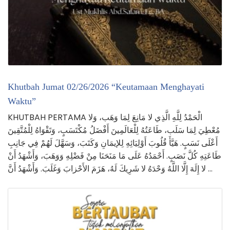
Khutbah Jumat 02/26/2026 “Keutamaan Menghayati
Waktu”
KHUTBAH PERTAMA الْحَمْدُ لِلَّهِ الَّذِي لا مَانِعَ لِمَا وَهَب، وَلا
مُعْطِيَ لِمَا سَلَب، طَاعَتُهُ لِلْعَالَمِينَ أَفْضَلُ مُكْتَسَبٍ، وَتَقْوَاهُ لِلْمُتَّقِينَ
أَعْلَى نَسَبٍ. هَيَّأَ قُلُوبَ أَوْلِيَائِهِ لِلإيمَانِ وَكَتَبَ، وَسَهَّلَ لَهُمْ فِي جَانِبِ
طَاعَتِهِ كُلَّ نَصَبٍ. أَحْمَدُهُ عَلَى مَا مَنَحَنَا مِنْ فَضْلِهِ وَوَهَبَ، وَأَشْهَدُ أَنْ
لا إِلَهَ إِلَّا اللَّهُ وَحْدَهُ لا شَرِيكَ لَهُ، هَزَمَ الأَحْزابَ وَغَلَبَ. وَأَشْهَدُ أَنَّ …