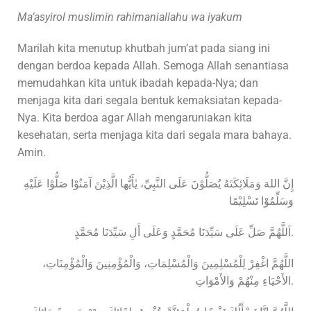
Ma’asyirol muslimin rahimaniallahu wa iyakum
Marilah kita menutup khutbah jum’at pada siang ini
dengan berdoa kepada Allah. Semoga Allah senantiasa
memudahkan kita untuk ibadah kepada-Nya; dan
menjaga kita dari segala bentuk kemaksiatan kepada-
Nya. Kita berdoa agar Allah mengaruniakan kita
kesehatan, serta menjaga kita dari segala mara bahaya.
Amin.
إِنَّ اللهَ وَمَلَائِكَتَهُ يُصَلُّوْنَ عَلَى النَّبِيِّ، يٰأَيُّها الَّذِيْنَ آمَنُوْا صَلُّوْا عَلَيْهِ
وَسَلِّمُوْا تَسْلِيْمًا
اَللَّهُمَّ صَلِّ عَلَى سَيِّدَنَا مُحَمَّدٍ وَعَلَى أَلِ سَيِّدَنَا مُحَمَّدٍ.
اللَّهُمَّ اغْفِرْ لِلْمُسْلِمِينَ وَالْمُسْلِمَاتِ، وَالْمُؤْمِنِينَ وَالْمُؤْمِنَاتِ،
الأَحْيَاءِ مِنْهُمْ وَالأَمْوَاتِ.