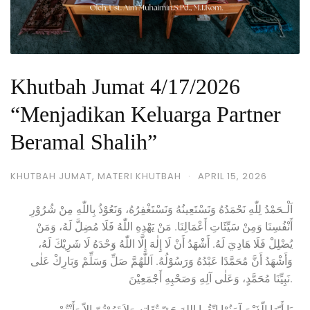
Khutbah Jumat 4/17/2026
“Menjadikan Keluarga Partner
Beramal Shalih”
KHUTBAH JUMAT
,
MATERI KHUTBAH
·
APRIL 15, 2026
اَلْـحَمْدُ لِلّٰهِ نَحْمَدُهُ وَنَسْتَعِينُهُ وَنَسْتَغْفِرُهُ، وَنَعُوْذُ بِاللّٰهِ مِنْ شُرُوْرِ
أَنْفُسِنَا وَمِنْ سَيِّئَاتِ أَعْمَالِنَا. مَنْ يَهْدِهِ اللّٰهُ فَلَا مُضِلَّ لَهُ، وَمَنْ
يُضْلِلْ فَلَا هَادِيَ لَهُ. أَشْهَدُ أَنْ لَا إِلٰهَ إِلَّا اللّٰهُ وَحْدَهُ لَا شَرِيْكَ لَهُ،
وَأَشْهَدُ أَنَّ مُحَمَّدًا عَبْدُهُ وَرَسُوْلُهُ. اَللّٰهُمَّ صَلِّ وَسَلِّمْ وَبَارِكْ عَلٰى
نَبِيِّنَا مُحَمَّدٍ، وَعَلٰى آلِهِ وَصَحْبِهِ أَجْمَعِيْنَ.
يَا أَيّهَا الّذَيْنَ آمَنُوْا اتّقُوا اللهَ حَقّ تُقَاتِهِ وَلاَ تَمُوْتُنّ إِلاّ وَأَنْتُمْ