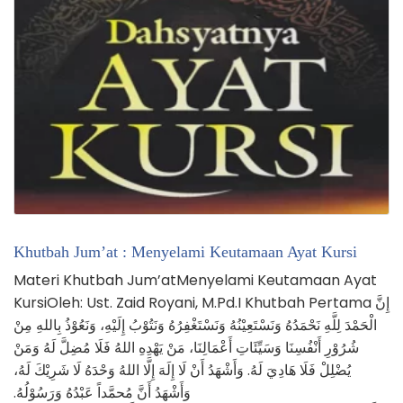
Khutbah Jum’at : Menyelami Keutamaan Ayat Kursi
Materi Khutbah Jum’atMenyelami Keutamaan Ayat
KursiOleh: Ust. Zaid Royani, M.Pd.I Khutbah Pertama إِنَّ
الْحَمْدَ لِلَّهِ نَحْمَدُهُ وَنَسْتَعِيْنُهُ وَنَسْتَغْفِرُهُ وَنَتُوْبُ إِلَيْهِ، وَنَعُوْذُ بِاللهِ مِنْ
شُرُوْرِ أَنْفُسِنَا وَسَيِّئَاتِ أَعْمَالِنَا، مَنْ يَهْدِهِ اللهُ فَلَا مُضِلَّ لَهُ وَمَنْ
يُضْلِلْ فَلَا هَادِيَ لَهُ. وَأَشْهَدُ أَنْ لَا إِلَهَ إِلَّا اللهُ وَحْدَهُ لَا شَرِيْكَ لَهُ،
وَأَشْهَدُ أَنَّ مُحمَّداً عَبْدُهُ وَرَسُوْلُهُ.