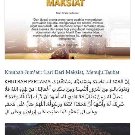
Khutbah Jum’at : Lari Dari Maksiat, Menuju Taubat
KHUTBAH PERTAMA إِنَّ الْحَمْدَ للهِ نَحْمَدُهُ وَنَسْتَعِيْنُهُ وَنَسْتَغْفِرُهُ،
وَنَعُوْذُ بِاللهِ مِنْ شُرُوْرِ أَنْفُسِنَا وَمِنْ سَيِّئَاتِ أَعْمَالِنَا، مَنْ يَهْدِهِ اللهُ فَلَا
مُضِلَّ لَهُ وَمَنْ يُضْلِلْ فَلَا هَادِيَ لَهُ، أشْهَدُ أنْ لاَ إِلٰه إلاَّ اللّٰهُ وَحْدَهُ لَا
شَرِيْكَ لَهُ وَأَشْهَدُ أَنَّ مُحَمَّدًا عَبْدُهُ وَرَسُوْلُهُ. اَللَّهُمَّ صَلِّ عَلَى مُحَمَّدٍ
وَعَلَى آلِ مُحَمَّدٍ كَمَا صَلَّيْتَ عَلَى إِبْرَاهِيْمَ وَعَلَى آلِ …