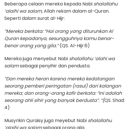
Beberapa celaan mereka kepada Nabi
shalallahu
‘alaihi wa salam,
Allah rekam dalam al-Quran.
Seperti dalam surat al-Hijr:
”Mereka berkata: “Hai orang yang diturunkan Al
Quran kepadanya, sesungguhnya kamu benar-
benar orang yang gila.”
(QS. Al-Hijr:6)
Mereka juga menyebut Nabi
shalallahu ‘alahi wa
salam
sebagai penyihir dan pendusta.
“Dan mereka heran karena mereka kedatangan
seorang pemberi peringatan (rasul) dari kalangan
mereka; dan orang-orang kafir berkata: “Ini adalah
seorang ahli sihir yang banyak berdusta”. “(
QS. Shad:
4)
Musyrikin Quraisy juga meyebut Nabi
shalallahu
‘alaihi wa salam
sebagai orang gila.