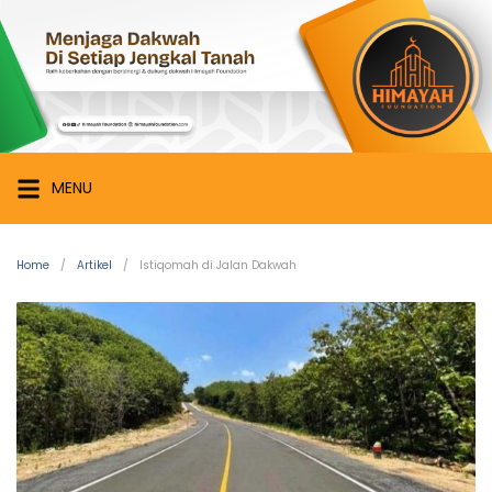
Skip
Himayah
to
Foundation
content
Menjaga
Dakwah
di
Setiap
MENU
Jengkal
Tanah
Home
Artikel
Istiqomah di Jalan Dakwah