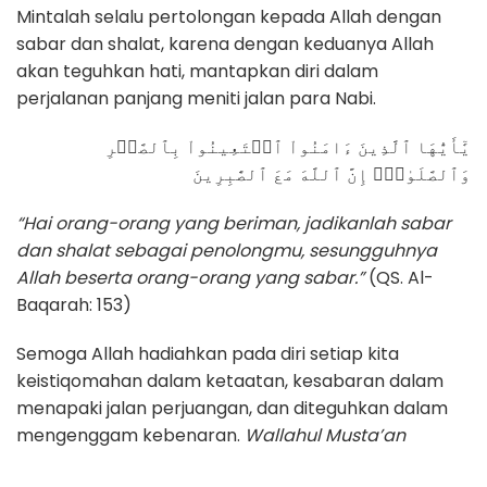
Mintalah selalu pertolongan kepada Allah dengan
sabar dan shalat, karena dengan keduanya Allah
akan teguhkan hati, mantapkan diri dalam
perjalanan panjang meniti jalan para Nabi.
يَٰٓأَيُّهَا ٱلَّذِينَ ءَامَنُواْ ٱسۡتَعِينُواْ بِٱلصَّبۡرِ
وَٱلصَّلَوٰةِۚ إِنَّ ٱللَّهَ مَعَ ٱلصَّٰبِرِينَ
“Hai orang-orang yang beriman, jadikanlah sabar
dan shalat sebagai penolongmu, sesungguhnya
Allah beserta orang-orang yang sabar.”
(QS. Al-
Baqarah: 153)
Semoga Allah hadiahkan pada diri setiap kita
keistiqomahan dalam ketaatan, kesabaran dalam
menapaki jalan perjuangan, dan diteguhkan dalam
mengenggam kebenaran.
Wallahul Musta’an