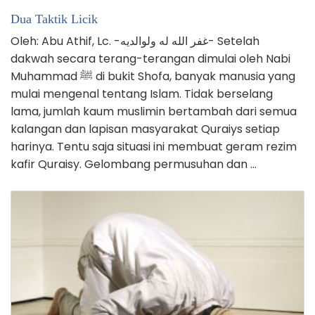
Dua Taktik Licik
Oleh: Abu Athif, Lc. -غفر الله له ولوالديه- Setelah
dakwah secara terang-terangan dimulai oleh Nabi
Muhammad ﷺ di bukit Shofa, banyak manusia yang
mulai mengenal tentang Islam. Tidak berselang
lama, jumlah kaum muslimin bertambah dari semua
kalangan dan lapisan masyarakat Quraiys setiap
harinya. Tentu saja situasi ini membuat geram rezim
kafir Quraisy. Gelombang permusuhan dan …