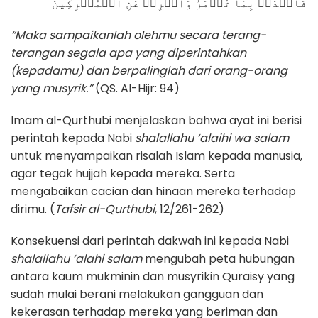
فَٱصۡدَعۡ بِمَا تُؤۡمَرُ وَأَعۡرِضۡ عَنِ ٱلۡمُشۡرِكِينَ
“Maka sampaikanlah olehmu secara terang-
terangan segala apa yang diperintahkan
(kepadamu) dan berpalinglah dari orang-orang
yang musyrik.”
(QS. Al-Hijr: 94)
Imam al-Qurthubi menjelaskan bahwa ayat ini berisi
perintah kepada Nabi
shalallahu ‘alaihi wa salam
untuk menyampaikan risalah Islam kepada manusia,
agar tegak hujjah kepada mereka. Serta
mengabaikan cacian dan hinaan mereka terhadap
dirimu. (
Tafsir al-Qurthubi
, 12/261-262)
Konsekuensi dari perintah dakwah ini kepada Nabi
shalallahu ‘alahi salam
mengubah peta hubungan
antara kaum mukminin dan musyrikin Quraisy yang
sudah mulai berani melakukan gangguan dan
kekerasan terhadap mereka yang beriman dan