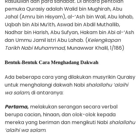
Rasulullah dan para sahabat. Di antara pentolan
pemuka Qurasiy adalah Walid bin Mughirah, Abu
Jahal (Amru bin Hisyam), al-’Ash bin Wail, Abu lahab,
Uqbah bin Abi Mu’ith, Aswad bin Abdil Muthallib,
Nadhar bin Harish, Abu Sufyan, Hakam bin Abi al-‘Ash
dan Ummu Jamil istri Abu Lahab. (
Kelengkapan
Tarikh Nabi Muhammad
, Munawwar Khalil, 1/186)
Bentuk-Bentuk Cara Menghadang Dakwah
Ada beberapa cara yang dilakukan musyrikin Quraisy
untuk menghalangi dakwah Nabi
shalallahu ‘alaihi
wa salam
, di antaranya:
Pertama
,
melakukan serangan secara verbal
berupa cacian, hinaan, dan olok-olok kepada
mereka yang beriman dan mengikuti Nabi
shalallahu
‘alaihi wa salam
.