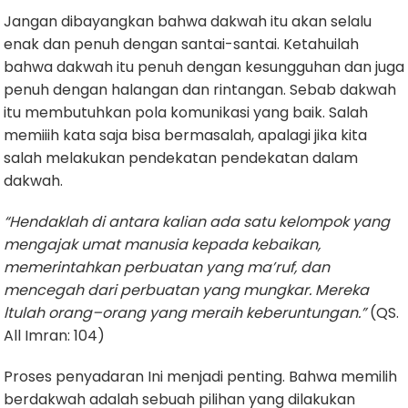
Jangan dibayangkan bahwa dakwah itu akan selalu
enak dan penuh dengan santai-santai. Ketahuilah
bahwa dakwah itu penuh dengan kesungguhan dan juga
penuh dengan halangan dan rintangan. Sebab dakwah
itu membutuhkan pola komunikasi yang baik. Salah
memiiih kata saja bisa bermasalah, apalagi jika kita
salah melakukan pendekatan pendekatan dalam
dakwah.
“
Hendaklah di antara kalian ada satu kelompok yang
mengajak umat man
usia
kepada kebaikan,
memerintahkan p
erbuata
n yang ma’ruf, dan
mencegah dari perbuatan yang mungkar. Mereka
ltulah orang
–
orang yang meraih keberuntungan.
”
(QS.
All Imran: 104)
Proses penyadaran Ini menjadi penting. Bahwa memilih
berdakwah adalah sebuah pilihan yang dilakukan