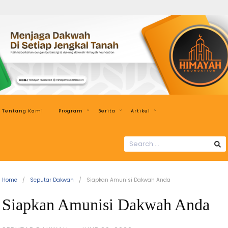
Himayah
Foundation
Menjaga
Dakwah
di
Setiap
Jengkal
Tentang Kami
Program
Berita
Artikel
Tanah
SEARCH
FOR:
Home
Seputar Dakwah
Siapkan Amunisi Dakwah Anda
Siapkan Amunisi Dakwah Anda