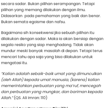
secara sadar. Bukan pilihan serampangan. Tetapi
pilihan yang memang dilakukan dengan ilmu.
Didasarkan pada pemahaman yang baik dan benar.
Bukan semata egoisme dan nafsu.
Bagaimana sih konsekwensi jika sebuah pilihan itu
dilakukan dengan sadar. Maka ia akan bersiap dengan
segala resiko yang siap menghadang. Tidak akan
mundur meski banyak masalah di depan. Tetapi terus
mencari tahu apa saja yang bisa dilakukan untuk
mengatasi itu.
“
Kalian adalah sebaik-baik umat yang dimunculkan
(oleh Allah) kepada umat manusia, (karena) ka
li
an
memerintahkan perbuatan yang ma’ruf, mencegah
dan perbuatan yang mungkar, dan bar
i
man kepada
A
ll
ah.
”
(QS. Ali Imran: 110)