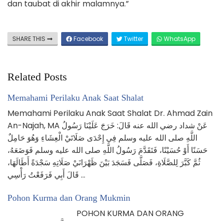
dan taubat di akhir malamnya.”
SHARE THIS
Facebook
Twitter
WhatsApp
Related Posts
Memahami Perilaku Anak Saat Shalat
Memahami Perilaku Anak Saat Shalat Dr. Ahmad Zain
An-Najah, MA عَنْ شداد رضي الله عنه قَالَ: خَرَجَ عَلَيْنَا رَسُولُ
اللَّهِ صلى الله عليه وسلم فِي إِحْدَى صَلَاتَيْ الْعِشَاءِ وَهُوَ حَامِلٌ
حَسَنًا أَوْ حُسَيْنًا، فَتَقَدَّمَ رَسُولُ اللَّهِ صلى الله عليه وسلم فَوَضَعَهُ،
ثُمَّ كَبَّرَ لِلصَّلَاةِ، فَصَلَّى فَسَجَدَ بَيْنَ ظَهْرَانَيْ صَلَاتِهِ سَجْدَةً أَطَالَهَا،
قَالَ أَبِي فَرَفَعْتُ رَأْسِي …
Pohon Kurma dan Orang Mukmin
POHON KURMA DAN ORANG