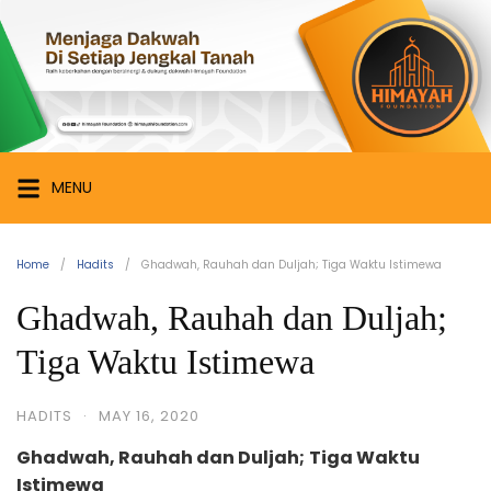
Skip
Himayah
to
Foundation
content
Menjaga
Dakwah
di
Setiap
MENU
Jengkal
Tanah
Home
Hadits
Ghadwah, Rauhah dan Duljah; Tiga Waktu Istimewa
Ghadwah, Rauhah dan Duljah;
Tiga Waktu Istimewa
HADITS
·
MAY 16, 2020
Ghadwah, Rauhah dan Duljah;
Tiga Waktu
Istimewa