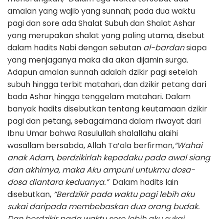
amalan yang wajib yang sunnah; pada dua waktu
pagi dan sore ada Shalat Subuh dan Shalat Ashar
yang merupakan shalat yang paling utama, disebut
dalam hadits Nabi dengan sebutan
al-bardan
siapa
yang menjaganya maka dia akan dijamin surga.
Adapun amalan sunnah adalah dzikir pagi setelah
subuh hingga terbit matahari, dan dzikir petang dari
bada Ashar hingga tenggelam matahari. Dalam
banyak hadits disebutkan tentang keutamaan dzikir
pagi dan petang, sebagaimana dalam riwayat dari
Ibnu Umar bahwa Rasulullah shalallahu alaihi
wasallam bersabda, Allah Ta’ala berfirman,
“Wahai
anak Adam, berdzikirlah kepadaku pada awal siang
dan akhirnya, maka Aku ampuni untukmu dosa-
dosa diantara keduanya.”
Dalam hadits lain
disebutkan,
“Berdzikir pada waktu pagi lebih aku
sukai daripada membebaskan dua orang budak.
Dan berdzikir pada waktu sore lebih aku sukai