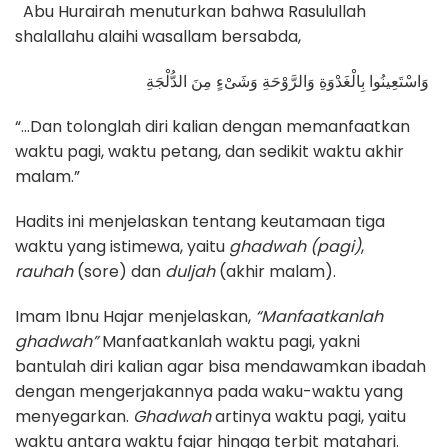
Abu Hurairah menuturkan bahwa Rasulullah
shalallahu alaihi wasallam bersabda,
وَاسْتَعِينُوا بِالْغَدْوَةِ وَالرَّوْحَةِ وَشَىْءٍ مِنَ الدُّلْجَةِ
“…Dan tolonglah diri kalian dengan memanfaatkan
waktu pagi, waktu petang, dan sedikit waktu akhir
malam.”
Hadits ini menjelaskan tentang keutamaan tiga
waktu yang istimewa, yaitu
ghadwah (pagi)
,
rauhah
(sore) dan
duljah
(akhir malam).
Imam Ibnu Hajar menjelaskan,
“Manfaatkanlah
ghadwah”
Manfaatkanlah waktu pagi, yakni
bantulah diri kalian agar bisa mendawamkan ibadah
dengan mengerjakannya pada waku-waktu yang
menyegarkan.
Ghadwah
artinya waktu pagi, yaitu
waktu antara waktu fajar hingga terbit matahari.