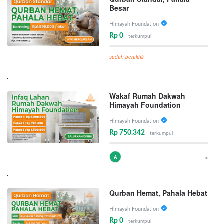
Besar
Himayah Foundation
Rp 0
terkumpul
sudah berakhir
Wakaf Rumah Dakwah
Himayah Foundation
Himayah Foundation
Rp 750.342
terkumpul
A
∞
Qurban Hemat, Pahala Hebat
Himayah Foundation
Rp 0
terkumpul