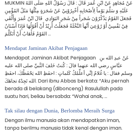
MUKMIN عَنْ مُجَاهِدٍ عَنْ ابْنِ عُمَرَ قَالَ : قَالَ رَسُوْلُ اللهِ صَلَّى اللهُ
عَلَيْهِ وَ سَلَّمَ يَوْماً لِأَصْحَابِهِ أَخْبِرُوْنِيْ عَنْ شَجَرَةٍ مِثْلُهَا مَثَلُ المُؤْمِنِ
فَجَعَلَ القَوْمُ يَذْكُرُوْنَ شَجَراً مِنْ شَجَرِ البَوَادِي قَالَ ابْنُ عُمَرَ وَأَلْقَي
فِيْ نَفْسِيْ أَوْ رُوْعِيَ أَنَّهاَ النَّخْلَةُ فَجَعَلْتُ أُرِيْدُ أَنْ أَقُوْلُهَا فَإِذَا أَسْنَانُ
القَوْمُ فَأَهَابُ أَنْ أَتَكَلَّمَ …
Mendapat Jaminan Akibat Penjagaan
Mendapat Jaminan Akibat Penjagaan عَنْ عبدِ الله بنِ
عبَّاسٍ رضي الله عنهما قالَ : كُنتُ خَلفَ النَّبيِّ صلى الله عليه
وسلم فقال : يا غُلامُ إنِّي أعلِّمُكُ كَلماتٍ : احفَظِ الله يَحْفَظْكَ، احفَظِ
الله تَجِدْهُ تجاهَكَ. Dari ibnu Abbas berkata: “Aku pernah
berada di belakang (dibonceng) Rasulullah pada
suatu hari, beliau bersabda: “Wahai anak, …
Tak silau dengan Dunia, Berlomba Meraih Surga
Dengan ilmu manusia akan mendapatkan iman,
tanpa berilmu manusia tidak kenal dengan iman.