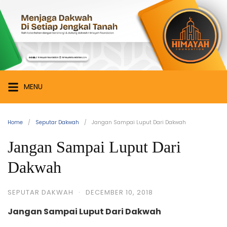
Skip
Himayah
to
Foundation
content
Menjaga
Dakwah
di
Setiap
MENU
Jengkal
Tanah
Home
Seputar Dakwah
Jangan Sampai Luput Dari Dakwah
Jangan Sampai Luput Dari
Dakwah
SEPUTAR DAKWAH
·
DECEMBER 10, 2018
Jangan Sampai Luput Dari Dakwah