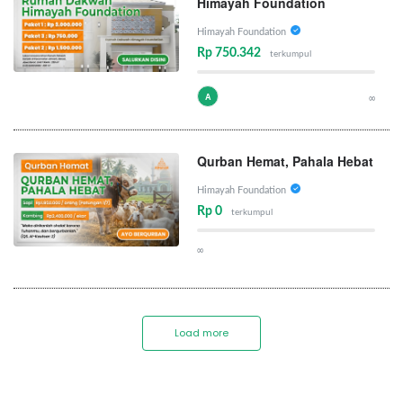
Himayah Foundation
Himayah Foundation
Rp 750.342
terkumpul
A
∞
Qurban Hemat, Pahala Hebat
Himayah Foundation
Rp 0
terkumpul
∞
Load more