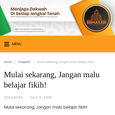
Skip
Himayah
to
Foundation
content
Menjaga
Dakwah
di
Setiap
MENU
Jengkal
Tanah
Home
Tsaqafah
Mulai sekarang, Jangan malu belajar fikih!
Mulai sekarang, Jangan malu
belajar fikih!
TSAQAFAH
·
JULY 4, 2018
Mulai sekarang, Jangan malu belajar fikih!