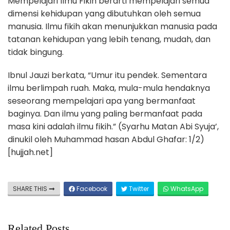
Mempelajari Ilmu Fikih berarti mempelajari semua
dimensi kehidupan yang dibutuhkan oleh semua
manusia. Ilmu fikih akan menunjukkan manusia pada
tatanan kehidupan yang lebih tenang, mudah, dan
tidak bingung.
Ibnul Jauzi berkata, “Umur itu pendek. Sementara
ilmu berlimpah ruah. Maka, mula-mula hendaknya
seseorang mempelajari apa yang bermanfaat
baginya. Dan ilmu yang paling bermanfaat pada
masa kini adalah ilmu fikih.” (Syarhu Matan Abi Syuja’,
dinukil oleh Muhammad hasan Abdul Ghafar: 1/2)
[hujjah.net]
SHARE THIS
Facebook
Twitter
WhatsApp
Related Posts