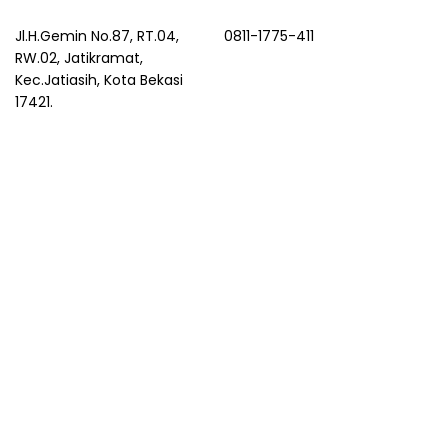
Jl.H.Gemin No.87, RT.04,
0811-1775-411
RW.02, Jatikramat,
Kec.Jatiasih, Kota Bekasi
17421.