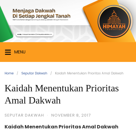
Skip
Himayah
to
Foundation
content
Menjaga
Dakwah
di
Setiap
MENU
Jengkal
Tanah
Home
Seputar Dakwah
Kaidah Menentukan Prioritas Amal Dakwah
Kaidah Menentukan Prioritas
Amal Dakwah
SEPUTAR DAKWAH
·
NOVEMBER 8, 2017
Kaidah Menentukan Prioritas Amal Dakwah