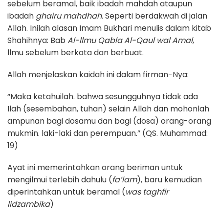
sebelum beramal, baik ibadah mahdah ataupun
ibadah
ghairu mahdhah
. Seperti berdakwah di jalan
Allah. Inilah alasan Imam Bukhari menulis dalam kitab
Shahihnya: Bab
Al-llmu Qabla Al-Qaul wal Amal
,
llmu sebelum berkata dan berbuat.
Allah menjelaskan kaidah ini dalam firman-Nya:
“Maka ketahuilah. bahwa sesungguhnya tidak ada
Ilah (sesembahan, tuhan) selain Allah dan mohonlah
ampunan bagi dosamu dan bagi (dosa) orang-orang
mukmin. laki-laki dan perempuan.” (QS. Muhammad:
19)
Ayat ini memerintahkan orang beriman untuk
mengilmui terlebih dahulu (
fa’lam
), baru kemudian
diperintahkan untuk beramal (
was taghfir
lidzambika
)