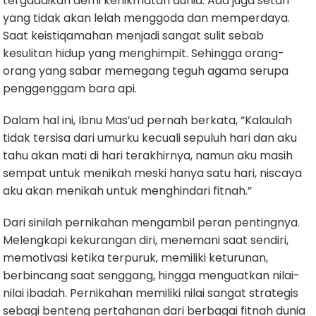
tergadaikan demi kenikmatan dunia. Ada juga setan
yang tidak akan lelah menggoda dan memperdaya.
Saat keistiqamahan menjadi sangat sulit sebab
kesulitan hidup yang menghimpit. Sehingga orang-
orang yang sabar memegang teguh agama serupa
penggenggam bara api.
Dalam hal ini, Ibnu Mas’ud pernah berkata, “Kalaulah
tidak tersisa dari umurku kecuali sepuluh hari dan aku
tahu akan mati di hari terakhirnya, namun aku masih
sempat untuk menikah meski hanya satu hari, niscaya
aku akan menikah untuk menghindari fitnah.”
Dari sinilah pernikahan mengambil peran pentingnya.
Melengkapi kekurangan diri, menemani saat sendiri,
memotivasi ketika terpuruk, memiliki keturunan,
berbincang saat senggang, hingga menguatkan nilai-
nilai ibadah. Pernikahan memiliki nilai sangat strategis
sebagi benteng pertahanan dari berbagai fitnah dunia