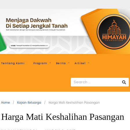
Himayah
Foundation
Menjaga
Dakwah
di
Setiap
Jengkal
Tentang Kami
Program
Berita
Artikel
Tanah
SEARCH
FOR:
Home
Kajian Keluarga
Harga Mati Keshalihan Pasangan
Harga Mati Keshalihan Pasangan