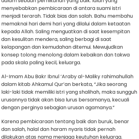
dalam sebuah pernikahan yang baik. Ialah yang
menyebabkan pembicaraan di antara suami istri
menjadi terarah. Tidak bias dan salah. Bahu membahu
memaknai hari demi hari yang dilalui dalam ketaatan
kepada Allah. Saling menguatkan di saat kesempitan
dan kesulitan mendera, saling berbagi di saat
kelapangan dan kemudahan ditemui. Mewujudkan
konsep tolong menolong dalam kebaikan dan takwa
pada skala paling kecil, keluarga.
Al-Imam Abu Bakr Ibnul ‘Araby al-Maliky rahimahullah
dalam kitab Ahkamul Qur’an berkata, “Jika seorang
laki-laki tidak memiliki istri yang shalihah, maka sungguh
urusannya tidak akan bisa lurus bersamanya, kecuali
dengan perginya sebagian urusan agamanya.”
Karena pembicaraan tentang baik dan buruk, benar
dan salah, halal dan haram nyaris tidak pernah
dilakukan atas nama menjaga keutuhan keluarga.