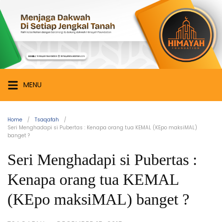
Skip
Himayah
to
Foundation
content
Menjaga
Dakwah
di
Setiap
MENU
Jengkal
Tanah
Home
Tsaqafah
Seri Menghadapi si Pubertas : Kenapa orang tua KEMAL (KEpo maksiMAL)
banget ?
Seri Menghadapi si Pubertas :
Kenapa orang tua KEMAL
(KEpo maksiMAL) banget ?