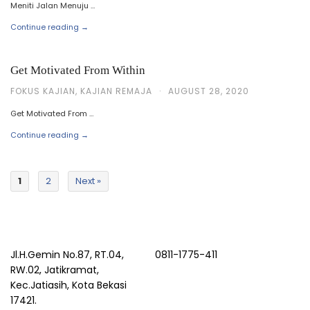
Meniti Jalan Menuju …
Continue reading →
Get Motivated From Within
FOKUS KAJIAN
,
KAJIAN REMAJA
·
AUGUST 28, 2020
Get Motivated From …
Continue reading →
1
2
Next »
Jl.H.Gemin No.87, RT.04,
0811-1775-411
RW.02, Jatikramat,
Kec.Jatiasih, Kota Bekasi
17421.