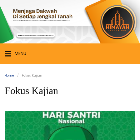
Skip
Himayah
to
Foundation
content
Menjaga
Dakwah
di
Setiap
MENU
Jengkal
Tanah
Home
Fokus Kajian
Fokus Kajian