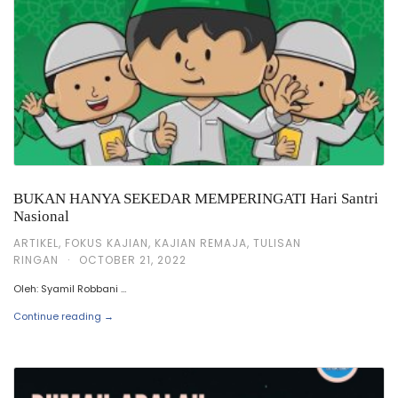
BUKAN HANYA SEKEDAR MEMPERINGATI Hari Santri
Nasional
ARTIKEL
,
FOKUS KAJIAN
,
KAJIAN REMAJA
,
TULISAN
RINGAN
·
OCTOBER 21, 2022
Oleh: Syamil Robbani …
Continue reading →