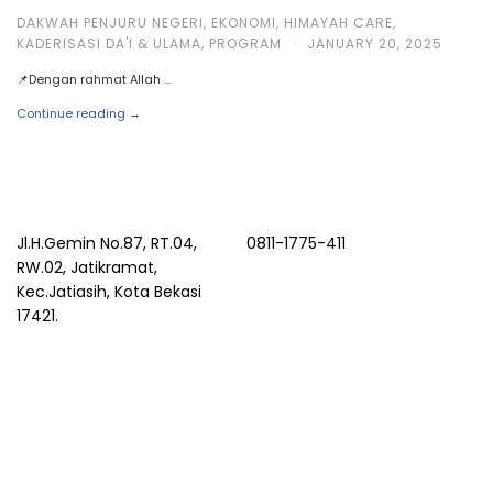
DAKWAH PENJURU NEGERI
,
EKONOMI
,
HIMAYAH CARE
,
KADERISASI DA'I & ULAMA
,
PROGRAM
·
JANUARY 20, 2025
📌Dengan rahmat Allah …
Continue reading →
Jl.H.Gemin No.87, RT.04,
0811-1775-411
RW.02, Jatikramat,
Kec.Jatiasih, Kota Bekasi
17421.