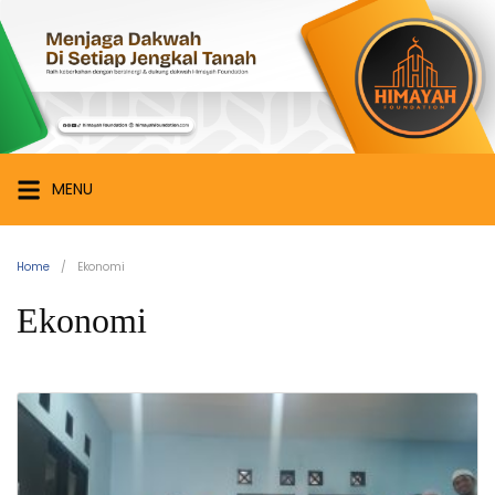
Skip
Himayah
to
Foundation
content
Menjaga
Dakwah
di
Setiap
MENU
Jengkal
Tanah
Home
Ekonomi
Ekonomi