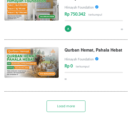
Himayah Foundation
Rp 750.342
terkumpul
A
∞
Qurban Hemat, Pahala Hebat
Himayah Foundation
Rp 0
terkumpul
∞
Load more