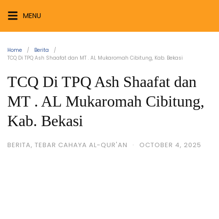
Skip
Himayah
MENU
to
Foundation
content
Menjaga
Home
Berita
Dakwah
TCQ Di TPQ Ash Shaafat dan MT . AL Mukaromah Cibitung, Kab. Bekasi
di
TCQ Di TPQ Ash Shaafat dan
Setiap
Jengkal
MT . AL Mukaromah Cibitung,
Tanah
Kab. Bekasi
BERITA
,
TEBAR CAHAYA AL-QUR'AN
·
OCTOBER 4, 2025