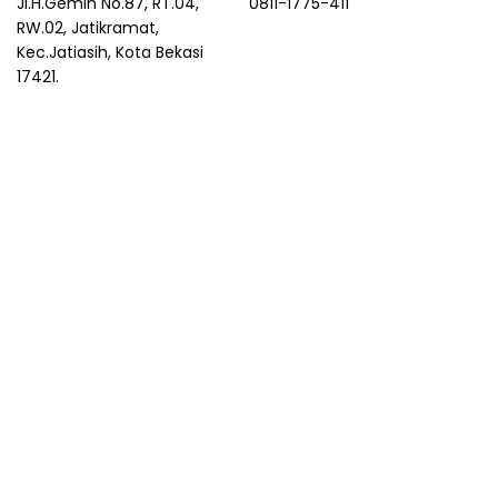
Jl.H.Gemin No.87, RT.04,
0811-1775-411
RW.02, Jatikramat,
Kec.Jatiasih, Kota Bekasi
17421.