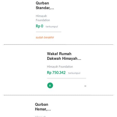
Qurban
Standar,
Pahala Besar
Himayah
Foundation
Rp 0
terkumpul
sudah berakhir
Wakaf Rumah
Dakwah Himayah
Foundation
Himayah Foundation
Rp 750.342
terkumpul
A
∞
Qurban
Hemat,
Pahala Hebat