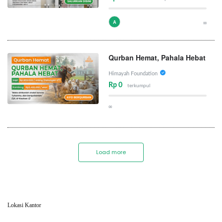
A
∞
Qurban Hemat, Pahala Hebat
Himayah Foundation
Rp 0
terkumpul
∞
Load more
Lokasi Kantor