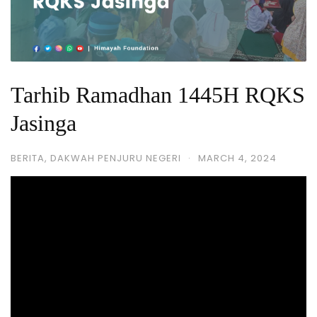
Tarhib Ramadhan 1445H RQKS
Jasinga
BERITA
,
DAKWAH PENJURU NEGERI
·
MARCH 4, 2024