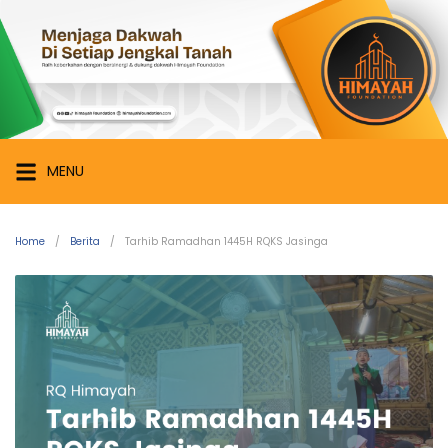
Skip
Himayah
to
Foundation
content
Menjaga
Dakwah
di
Setiap
MENU
Jengkal
Tanah
Home
Berita
Tarhib Ramadhan 1445H RQKS Jasinga