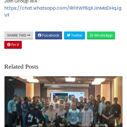
Join Group WA :
https://chat.whatsapp.com/IRFitWf6qXJInMaDHqJg
VF
SHARE THIS
Facebook
Twitter
WhatsApp
Pin It
Related Posts