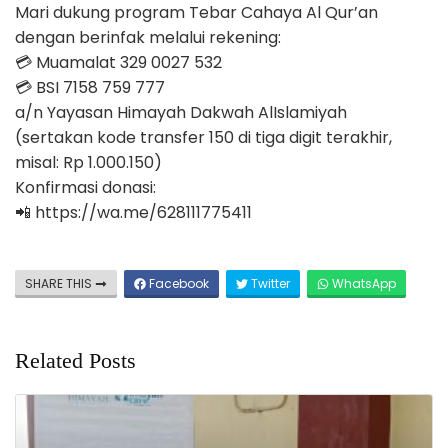
Mari dukung program Tebar Cahaya Al Qur’an
dengan berinfak melalui rekening:
💳 Muamalat 329 0027 532
💳 BSI 7158 759 777
a/n Yayasan Himayah Dakwah AlIslamiyah
(sertakan kode transfer 150 di tiga digit terakhir,
misal: Rp 1.000.150)
Konfirmasi donasi:
📲 https://wa.me/628111775411
SHARE THIS
Facebook
Twitter
WhatsApp
Related Posts