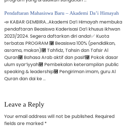
Pendaftaran Mahasiswa Baru – Akademi Da’i Himayah
📣 KABAR GEMBIRA…Akademi Da’i Himayah membuka
pendaftaran Beasiswa Kaderisasi Da’i khusus ikhwan
2023/2024. Segera daftarkan diri anda!✅ Kuota
terbatas PROGRAM ⿡ Beasiswa 100% (pendidikan,
asrama, makan)⿢ Tahfidz, Tahsin dan Tafsir Al
Quran⿣ Bahasa Arab aktif dan pasif⿤ Pokok dasar
ulum syar’iyyah⿥ Pembekalan keterampilan public
speaking & leadership⿦ Pengiriman imam, guru Al
Quran dan dai ke …
Leave a Reply
Your email address will not be published.
Required
fields are marked
*