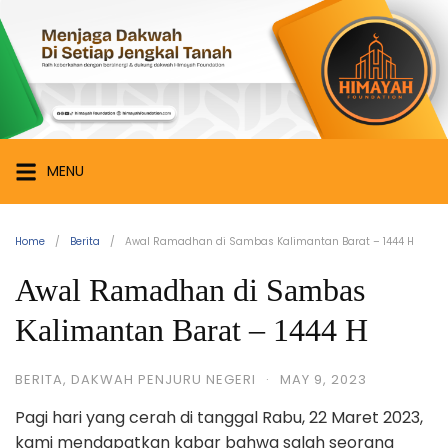
Skip
Himayah
to
Foundation
content
Menjaga
Dakwah
di
Setiap
MENU
Jengkal
Tanah
Home
Berita
Awal Ramadhan di Sambas Kalimantan Barat – 1444 H
Awal Ramadhan di Sambas
Kalimantan Barat – 1444 H
BERITA
,
DAKWAH PENJURU NEGERI
·
MAY 9, 2023
Pagi hari yang cerah di tanggal Rabu, 22 Maret 2023,
kami mendapatkan kabar bahwa salah seorang