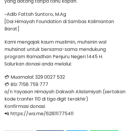
yang datang tanpa tahu kapan.
~Adib Fattah Suntoro, M.Ag
[Dai Himayah Foundation di Sambas Kalimantan
Barat]
Kami mengajak kaum muslimin, muhsinin wal
muhsinat untuk bersama-sama mendukung
program Ramadhan Penjuru Negeri 1445 H.
Salurkan donasi anda melalui:
💳 Muamalat 329 0027 532
💳 BSI 7158 759 777
a/n Yayasan Himayah Dakwah AlIslamiyah (sertakan
kode tranfer 110 di tiga digit terakhir)
Konfirmasi donasi:
📲 https://wa.me/628111775411