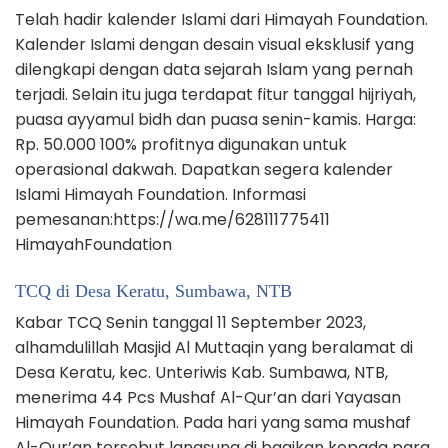
Telah hadir kalender Islami dari Himayah Foundation.
Kalender Islami dengan desain visual eksklusif yang
dilengkapi dengan data sejarah Islam yang pernah
terjadi. Selain itu juga terdapat fitur tanggal hijriyah,
puasa ayyamul bidh dan puasa senin-kamis. Harga:
Rp. 50.000 100% profitnya digunakan untuk
operasional dakwah. Dapatkan segera kalender
Islami Himayah Foundation. Informasi
pemesanan:https://wa.me/628111775411
HimayahFoundation
TCQ di Desa Keratu, Sumbawa, NTB
Kabar TCQ Senin tanggal 11 September 2023,
alhamdulillah Masjid Al Muttaqin yang beralamat di
Desa Keratu, kec. Unteriwis Kab. Sumbawa, NTB,
menerima 44 Pcs Mushaf Al-Qur’an dari Yayasan
Himayah Foundation. Pada hari yang sama mushaf
Al-Qur’an tersebut langsung di bagikan kepada para