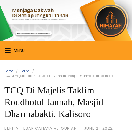
Skip
Himayah
to
Foundation
content
Menjaga
Dakwah
di
Setiap
MENU
Jengkal
Tanah
Home
Berita
TCQ Di Majelis Taklim Roudhotul Jannah, Masjid Dharmabakti, Kalisoro
TCQ Di Majelis Taklim
Roudhotul Jannah, Masjid
Dharmabakti, Kalisoro
BERITA
,
TEBAR CAHAYA AL-QUR'AN
·
JUNE 21, 2022