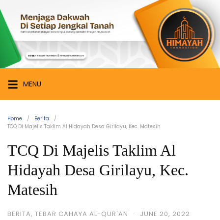
MENU
Home
Berita
TCQ Di Majelis Taklim Al Hidayah Desa Girilayu, Kec. Matesih
TCQ Di Majelis Taklim Al
Hidayah Desa Girilayu, Kec.
Matesih
BERITA
,
TEBAR CAHAYA AL-QUR'AN
·
JUNE 20, 2022