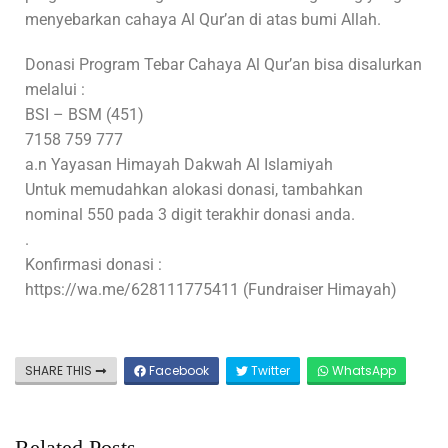
menyebarkan cahaya Al Qur’an di atas bumi Allah.
Donasi Program Tebar Cahaya Al Qur’an bisa disalurkan
melalui :
BSI – BSM (451)
7158 759 777
a.n Yayasan Himayah Dakwah Al Islamiyah
Untuk memudahkan alokasi donasi, tambahkan
nominal 550 pada 3 digit terakhir donasi anda.
.
Konfirmasi donasi :
https://wa.me/628111775411 (Fundraiser Himayah)
SHARE THIS
Facebook
Twitter
WhatsApp
Related Posts