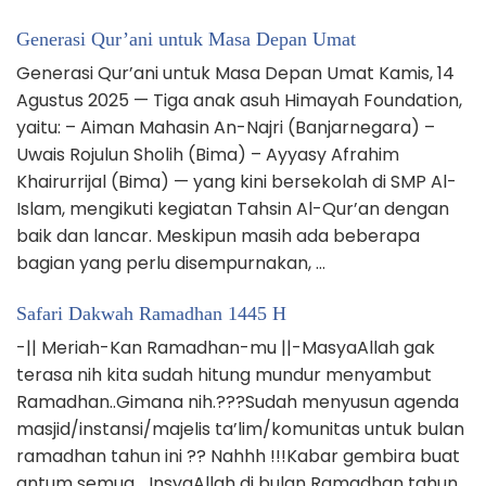
Generasi Qur’ani untuk Masa Depan Umat
Generasi Qur’ani untuk Masa Depan Umat Kamis, 14
Agustus 2025 — Tiga anak asuh Himayah Foundation,
yaitu: – Aiman Mahasin An-Najri (Banjarnegara) –
Uwais Rojulun Sholih (Bima) – Ayyasy Afrahim
Khairurrijal (Bima) — yang kini bersekolah di SMP Al-
Islam, mengikuti kegiatan Tahsin Al-Qur’an dengan
baik dan lancar. Meskipun masih ada beberapa
bagian yang perlu disempurnakan, …
Safari Dakwah Ramadhan 1445 H
-|| Meriah-Kan Ramadhan-mu ||-MasyaAllah gak
terasa nih kita sudah hitung mundur menyambut
Ramadhan..Gimana nih.???Sudah menyusun agenda
masjid/instansi/majelis ta’lim/komunitas untuk bulan
ramadhan tahun ini ?? Nahhh !!!Kabar gembira buat
antum semua… InsyaAllah di bulan Ramadhan tahun