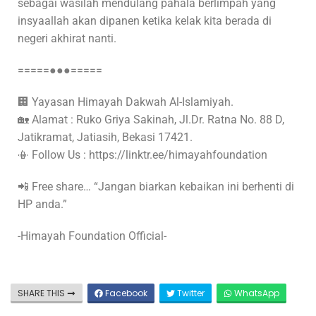
sebagai wasilah mendulang pahala berlimpah yang
insyaallah akan dipanen ketika kelak kita berada di
negeri akhirat nanti.
=====●●●=====
🏢 Yayasan Himayah Dakwah Al-Islamiyah.
🏡 Alamat : Ruko Griya Sakinah, Jl.Dr. Ratna No. 88 D,
Jatikramat, Jatiasih, Bekasi 17421.
📳 Follow Us : https://linktr.ee/himayahfoundation
📲 Free share… “Jangan biarkan kebaikan ini berhenti di
HP anda.”
-Himayah Foundation Official-
SHARE THIS
Facebook
Twitter
WhatsApp