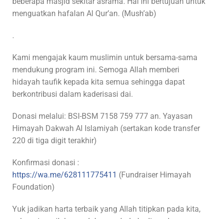
beberapa masjid sekitar asrama. Hal ini bertujuan untuk
menguatkan hafalan Al Qur’an. (Mush’ab)
.
Kami mengajak kaum muslimin untuk bersama-sama
mendukung program ini. Semoga Allah memberi
hidayah taufik kepada kita semua sehingga dapat
berkontribusi dalam kaderisasi dai.
Donasi melalui: BSI-BSM 7158 759 777 an. Yayasan
Himayah Dakwah Al Islamiyah (sertakan kode transfer
220 di tiga digit terakhir)
Konfirmasi donasi :
https://wa.me/628111775411
(Fundraiser Himayah
Foundation)
Yuk jadikan harta terbaik yang Allah titipkan pada kita,