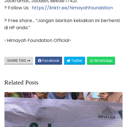
Jatikramat, Jatiasih, Bekasi 17421.
? Follow Us :
https://linktr.ee/himayahfoundation
? Free share… “Jangan biarkan kebaikan ini berhenti
di HP anda.”
-Himayah Foundation Official-
SHARE THIS
Facebook
Twitter
WhatsApp
Related Posts