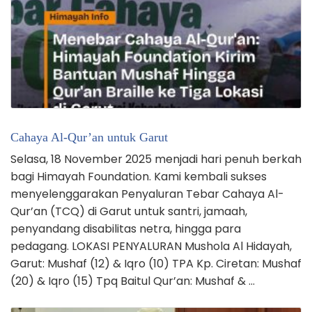
Cahaya Al-Qur’an untuk Garut
Selasa, 18 November 2025 menjadi hari penuh berkah
bagi Himayah Foundation. Kami kembali sukses
menyelenggarakan Penyaluran Tebar Cahaya Al-
Qur’an (TCQ) di Garut untuk santri, jamaah,
penyandang disabilitas netra, hingga para
pedagang. LOKASI PENYALURAN Mushola Al Hidayah,
Garut: Mushaf (12) & Iqro (10) TPA Kp. Ciretan: Mushaf
(20) & Iqro (15) Tpq Baitul Qur’an: Mushaf & …