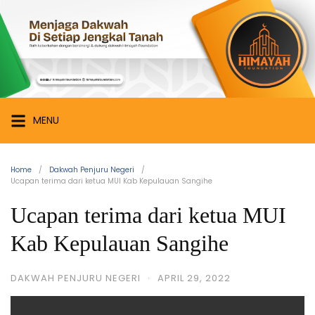
Skip
Himayah
to
Foundation
content
Menjaga
Dakwah
di
Setiap
MENU
Jengkal
Tanah
Home
Dakwah Penjuru Negeri
Ucapan terima dari ketua MUI Kab Kepulauan Sangihe
Ucapan terima dari ketua MUI
Kab Kepulauan Sangihe
DAKWAH PENJURU NEGERI
·
APRIL 29, 2022