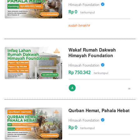
Himayah Foundation
Rp 0
terkumpul
sudah berakhir
Wakaf Rumah Dakwah
Himayah Foundation
Himayah Foundation
Rp 750.342
terkumpul
A
∞
Qurban Hemat, Pahala Hebat
Himayah Foundation
Rp 0
terkumpul